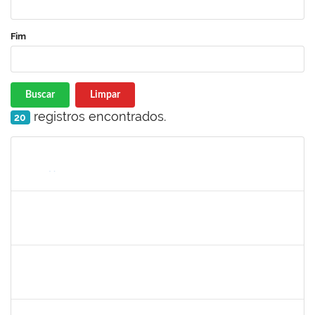
Fim
Buscar
Limpar
registros encontrados.
20
Matrícula
Nome
Cargo
Processo
Início
Fim
Status
2257489
MARCELO DE JESUS DE AZEVEDO
Técnico
23007.00000015/2025-36
03/02/2025
28/02/2025
Concluído
1079043
SARAH URIAS DA SILVA BARROS
Técnico
23007.00024869/2024-27
03/02/2025
28/02/2025
Concluído