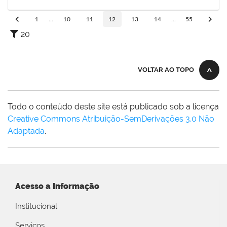
04/02/2025
Concluído
1
...
10
11
12
13
14
...
55
20
VOLTAR AO TOPO
Todo o conteúdo deste site está publicado sob a licença
Creative Commons Atribuição-SemDerivações 3.0 Não
Adaptada
.
Acesso a Informação
Institucional
Serviços