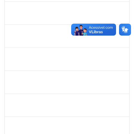
2257968
TAIANE OLIVEIRA MENEZES LEITE
Técnico
23007.00023196/2024-93
20/01/2025
19/02/2025
Concluído
1871195
VERONICA RIBEIRO VIANA
Técnico
23007.00023418/2024-16
20/01/2025
28/02/2025
Concluído
1557646
RITA DE CASSIA FALCAO BORJA CORREIA
Técnico
23007.00024723/2024-89
09/01/2025
26/01/2025
Concluído
1760670
FLORISVALDO EVANGELISTA DA SILVA JUNIOR
Técnico
23007.00015131/2024-83
08/01/2025
07/04/2025
Concluído
1650641
MARIESE CONCEICAO ALVES DOS SANTOS
Docente
23007.00012920/2024-28
07/01/2025
26/04/2025
Concluído
1983524
EVANGIVALDO BATISTA DOS SANTOS
Técnico
23007.00021672/2024-16
06/01/2025