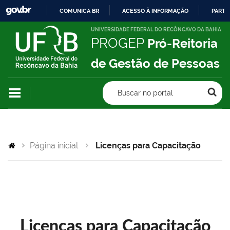
COMUNICA BR
ACESSO À INFORMAÇÃO
PARTI
IR
UNIVERSIDADE FEDERAL DO RECÔNCAVO DA BAHIA
PROGEP
Pró-Reitoria
PARA
O
de Gestão de Pessoas
CONTEÚDO
Buscar no portal
Página inicial
Licenças para Capacitação
Licenças para Capacitação