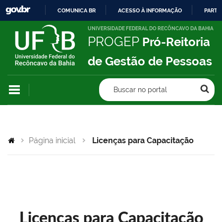
COMUNICA BR
ACESSO À INFORMAÇÃO
PARTI
IR
UNIVERSIDADE FEDERAL DO RECÔNCAVO DA BAHIA
PROGEP
Pró-Reitoria
PARA
O
de Gestão de Pessoas
CONTEÚDO
Buscar no portal
Página inicial
Licenças para Capacitação
Licenças para Capacitação