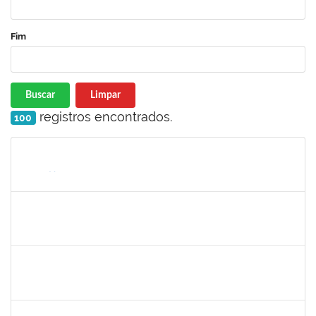
Fim
Buscar
Limpar
registros encontrados.
100
Matrícula
Nome
Cargo
Processo
Início
Fim
Status
2143212
CHARLESSON DOS SANTOS RIBEIRO LOPES
Técnico
23007.00026082/2024-62
01/01/2025
31/03/2025
Concluído
1241198
TAYANE CERQUEIRA DA SILVA DOS SANTOS
Técnico
23007.00023299/2024-28
23/12/2024
21/01/2025
Concluído