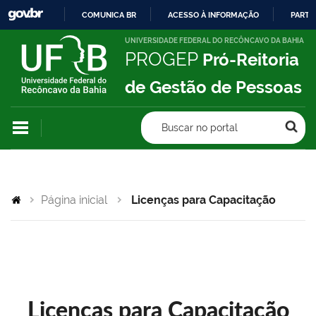
COMUNICA BR
ACESSO À INFORMAÇÃO
PARTI
IR
UNIVERSIDADE FEDERAL DO RECÔNCAVO DA BAHIA
PROGEP
Pró-Reitoria
PARA
O
de Gestão de Pessoas
CONTEÚDO
Buscar no portal
Página inicial
Licenças para Capacitação
Licenças para Capacitação