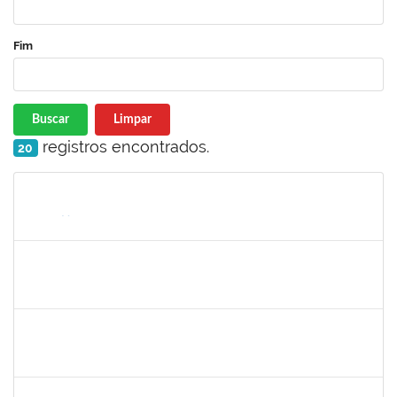
Fim
Buscar
Limpar
registros encontrados.
20
Matrícula
Nome
Cargo
Processo
Início
Fim
Status
1753684
MESSIAS RIBEIRO PEIXOTO
Técnico
23007.00011440/2024-24
04/11/2024
01/02/2025
Concluído
1919544
MARIA DAS GRAÇAS MASCARENHAS QUEIROZ
Técnico
23007.00016875/2024-40
30/10/2024
13/12/2024
Concluído