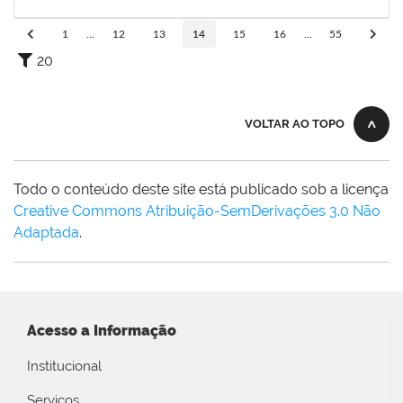
29/12/2024
Concluído
1
...
12
13
14
15
16
...
55
20
VOLTAR AO TOPO
Todo o conteúdo deste site está publicado sob a licença
Creative Commons Atribuição-SemDerivações 3.0 Não
Adaptada
.
Acesso a Informação
Institucional
Serviços