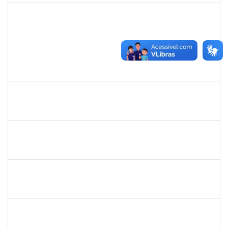
1551103
GABRIELE GROSSI
Docente
23007.00013131/2024-54
05/10/2024
31/12/2024
Concluído
2944445
JAMILLE SAMPAIO BERHENDS
Técnico
23007.00013391/2024-18
02/10/2024
29/12/2024
Concluído
1743268
MARCIA DA SILVA CLEMENTE
Docente
23007.00012578/2024-47
01/10/2024
29/12/2024
Concluído
2308212
DORALIZA AUXILIADORA ABRANCHES MONTEIRO
Docente
23007.00013255/2024-04
01/10/2024
22/12/2024
Concluído
1836285
RHOWENA JANE BARBOSA DE MATOS
Docente
23007.00012757/2024-64
01/10/2024
29/12/2024
Concluído
3082336
TAIS LIMA GONCALVES AMORIM DA SILVA
Técnico
23007.00012898/2024-40
01/10/2024