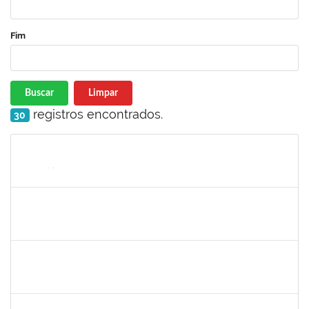
Fim
Buscar
Limpar
registros encontrados.
30
Matrícula
Nome
Cargo
Processo
Início
Fim
Status
1753684
MESSIAS RIBEIRO PEIXOTO
Técnico
23007.00011440/2024-24
04/11/2024
01/02/2025
Concluído
1919544
MARIA DAS GRAÇAS MASCARENHAS QUEIROZ
Técnico
23007.00016875/2024-40
30/10/2024
13/12/2024
Concluído