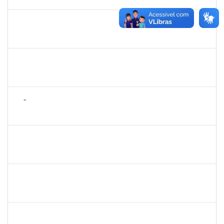
29/12/2024
Concluído
2140283
JERUSA DA MOTA SANTANA
23007.00017589/2024-65
01/10/2024
29/12/2024
Concluído
1365967
PAULO JACKSON MOTA DA SILVEIRA
Técnico
23007.00016426/2024-38
01/10/2024
29/12/2024
Concluído
2257672
JOÃO VITOR MIRANDA DE SOUZA
Técnico
23007.00032003/2023-54
30/09/2024
29/10/2024
Concluído
2128398
FRANCISCA HELENA MARQUES
Docente
23007.00006738/2024-05
30/09/2024
28/12/2024
Concluído
1739121
ALCYR CESAR FERNANDES JUNIOR
Técnico
23007.00000722/2024-59
30/09/2024
14/11/2024
Concluído
1996452
ESTEVA DOS SANTOS FREITAS
Técnico