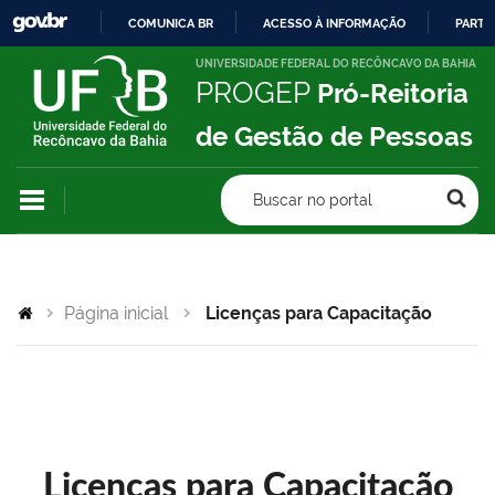
COMUNICA BR
ACESSO À INFORMAÇÃO
PARTI
IR
UNIVERSIDADE FEDERAL DO RECÔNCAVO DA BAHIA
PROGEP
Pró-Reitoria
PARA
O
de Gestão de Pessoas
CONTEÚDO
Buscar no portal
Página inicial
Licenças para Capacitação
Licenças para Capacitação