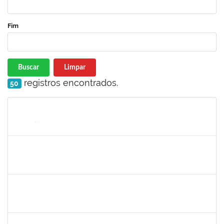
Fim
Buscar
Limpar
registros encontrados.
50
Matrícula
Nome
Cargo
Processo
Início
Fim
Status
1289027
ROSELI AMADO DA SILVA GARCIA
Docente
23007.00016149/2024-48
19/10/2024
20/12/2024
Concluído
1758665
TCHERRISON DINIZ ALVES
Técnico
23007.00011434/2024-89
16/10/2024
14/11/2024
Concluído