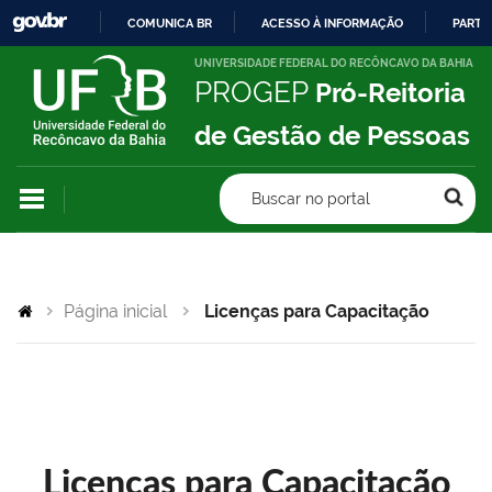
COMUNICA BR
ACESSO À INFORMAÇÃO
PARTI
IR
UNIVERSIDADE FEDERAL DO RECÔNCAVO DA BAHIA
PROGEP
Pró-Reitoria
PARA
O
de Gestão de Pessoas
CONTEÚDO
Buscar no portal
Página inicial
Licenças para Capacitação
Licenças para Capacitação