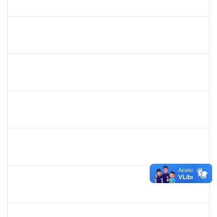
23007.00015892/2024-03
23/09/2024
22/10/2024
Concluído
1557049
LUIZ EDMUNDO CINCURA DE ANDRADE SOBRINHO
Técnico
23007.00013175/2024-30
20/09/2024
18/12/2024
Concluído
1965504
JUSSARA PEIXOTO MAIA
Docente
23007.00010156/2024-63
18/09/2024
16/12/2024
Concluído
1965504
JUSSARA PEIXOTO MAIA
Docente
23007.00010156/2024-63
18/09/2024
16/12/2024
Concluído
1730986
CAMILLA PINHEIRO BLANCO
Técnico
23007.00008271/2024-33
16/09/2024
11/10/2024
Concluído
2258007
IVANA DA FRANCA CALDAS SANTANA
Técnico
23007.00008587/2024-37
16/09/2024
04/10/2024
Concluído
1759761