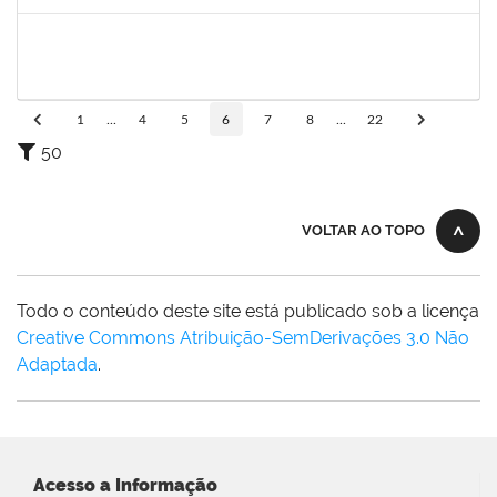
Concluído
1157103
JOSEANE DA CONCEICAO PEREIRA COSTA
Técnico
23007.00014851/2024-77
29/08/2024
27/09/2024
Concluído
1
...
4
5
6
7
8
...
22
50
VOLTAR AO TOPO
Todo o conteúdo deste site está publicado sob a licença
Creative Commons Atribuição-SemDerivações 3.0 Não
Adaptada
.
Acesso a Informação