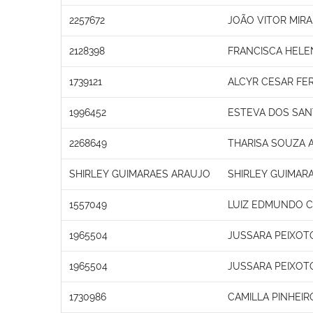
2257672
JOÃO VITOR MIR
2128398
FRANCISCA HEL
1739121
ALCYR CESAR FE
1996452
ESTEVA DOS SAN
2268649
THARISA SOUZA 
SHIRLEY GUIMARAES ARAUJO
SHIRLEY GUIMAR
1557049
LUIZ EDMUNDO C
1965504
JUSSARA PEIXOT
1965504
JUSSARA PEIXOT
1730986
CAMILLA PINHEI