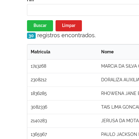
Buscar
Limpar
registros encontrados.
30
Matrícula
Nome
1743268
MARCIA DA SILV
2308212
DORALIZA AUXIL
1836285
RHOWENA JANE 
3082336
TAIS LIMA GONCA
2140283
JERUSA DA MOTA
1365967
PAULO JACKSON 