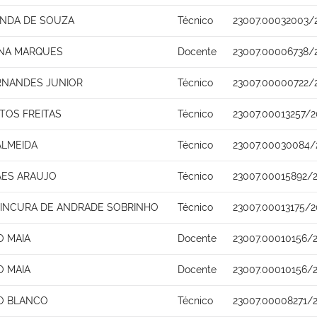
ANDA DE SOUZA
Técnico
23007.00032003/
ENA MARQUES
Docente
23007.00006738/
RNANDES JUNIOR
Técnico
23007.00000722/
TOS FREITAS
Técnico
23007.00013257/2
ALMEIDA
Técnico
23007.00030084/
AES ARAUJO
Técnico
23007.00015892/
INCURA DE ANDRADE SOBRINHO
Técnico
23007.00013175/2
O MAIA
Docente
23007.00010156/
O MAIA
Docente
23007.00010156/
RO BLANCO
Técnico
23007.00008271/2