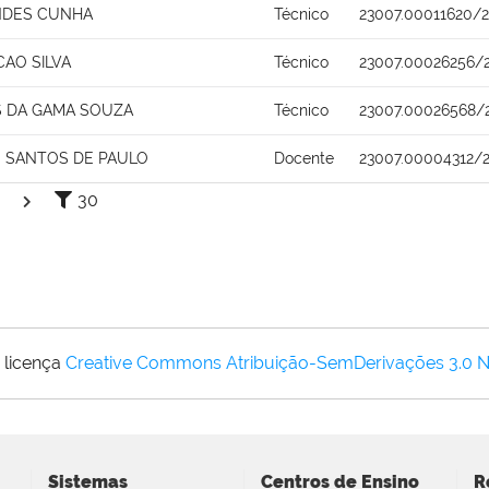
NDES CUNHA
Técnico
23007.00011620/2
CAO SILVA
Técnico
23007.00026256/
 DA GAMA SOUZA
Técnico
23007.00026568/
 SANTOS DE PAULO
Docente
23007.00004312/2
30
 licença
Creative Commons Atribuição-SemDerivações 3.0 
Sistemas
Centros de Ensino
R