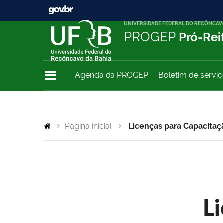
UNIVERSIDADE FEDERAL DO RECÔNCAV
PROGEP
Pró-Rei
Agenda da PROGEP
Boletim de servi
Página inicial
Licenças para Capacitaç
L