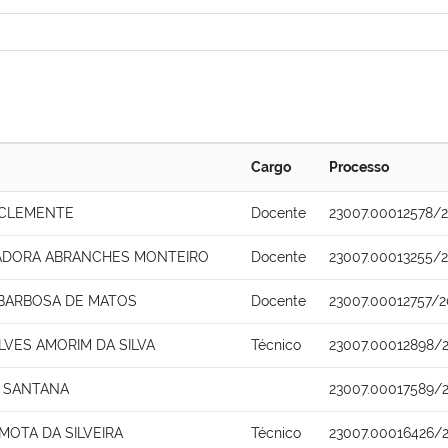
Cargo
Processo
A CLEMENTE
Docente
23007.00012578/
IADORA ABRANCHES MONTEIRO
Docente
23007.00013255/
BARBOSA DE MATOS
Docente
23007.00012757/2
LVES AMORIM DA SILVA
Técnico
23007.00012898/
 SANTANA
23007.00017589/
MOTA DA SILVEIRA
Técnico
23007.00016426/