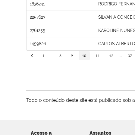
1836241
RODRIGO FERNA
2257623
SILVANIA CONCEI
2761255
KAROLINE NUNES
1459826
CARLOS ALBERTO
1
...
8
9
10
11
12
...
37
Todo o conteúdo deste site está publicado sob a
Acesso a
Assuntos