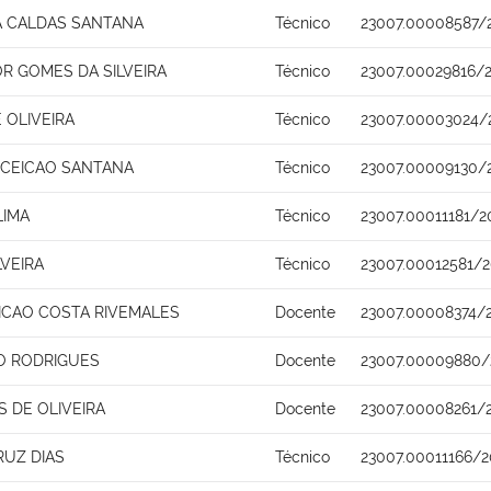
A CALDAS SANTANA
Técnico
23007.00008587/
R GOMES DA SILVEIRA
Técnico
23007.00029816/
 OLIVEIRA
Técnico
23007.00003024/
CEICAO SANTANA
Técnico
23007.00009130/
LIMA
Técnico
23007.00011181/2
VEIRA
Técnico
23007.00012581/2
ICAO COSTA RIVEMALES
Docente
23007.00008374/
O RODRIGUES
Docente
23007.00009880/
S DE OLIVEIRA
Docente
23007.00008261/
RUZ DIAS
Técnico
23007.00011166/