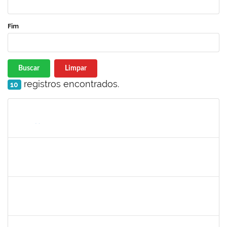
Fim
Buscar
Limpar
registros encontrados.
10
Matrícula
Nome
Cargo
Processo
Início
Fim
Status
1996452
ESTEVA DOS SANTOS FREITAS
Técnico
23007.00013257/2024-47
30/09/2024
28/12/2024
Concluído
2268649
THARISA SOUZA ALMEIDA
Técnico
23007.00030084/2023-69
26/09/2024
25/10/2024
Concluído