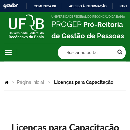
COMUNICA BR
ACESSO À INFORMAÇÃO
PARTI
IR
UNIVERSIDADE FEDERAL DO RECÔNCAVO DA BAHIA
PROGEP
Pró-Reitoria
PARA
O
de Gestão de Pessoas
CONTEÚDO
Buscar no portal
Página inicial
Licenças para Capacitação
Licenças para Capacitação