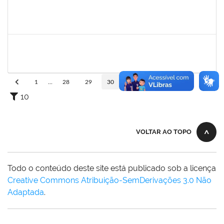
1759761
FREDERICO JUNIOR GOMES DA SILVEIRA
Técnico
23007.00029816/2023-30
16/09/2024
30/10/2024
Concluído
2261054
ALINE BORGES DE OLIVEIRA
Técnico
23007.00003024/2024-82
13/09/2024
11/12/2024
Concluído
1
...
28
29
30
31
32
...
110
10
VOLTAR AO TOPO
Todo o conteúdo deste site está publicado sob a licença
Creative Commons Atribuição-SemDerivações 3.0 Não
Adaptada
.