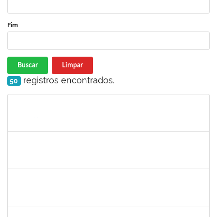
Fim
Buscar
Limpar
registros encontrados.
50
Matrícula
Nome
Cargo
Processo
Início
Fim
Status
1996452
ESTEVA DOS SANTOS FREITAS
Técnico
23007.00013257/2024-47
30/09/2024
28/12/2024
Concluído
2268649
THARISA SOUZA ALMEIDA
Técnico
23007.00030084/2023-69
26/09/2024
25/10/2024
Concluído