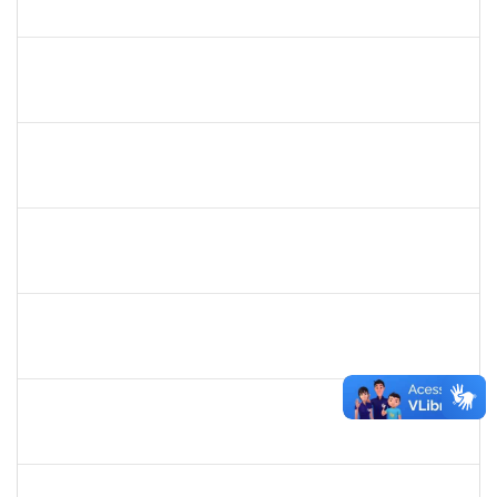
23007.00029206/2023-10
01/09/2024
30/09/2024
Concluído
1157103
JOSEANE DA CONCEICAO PEREIRA COSTA
Técnico
23007.00014851/2024-77
29/08/2024
27/09/2024
Concluído
1252137
MARCUS VINICIUS CAMPOS
Docente
23007.00031873/2023-72
26/08/2024
24/11/2024
Concluído
1755747
JARBAS QUEIROZ DOS SANTOS
Técnico
23007.00009433/2024-87
26/08/2024
24/09/2024
Concluído
1778547
MAITE DOS SANTOS RANGEL
Técnico
23007.00010859/2024-94
26/08/2024
24/11/2024
Concluído
1754538
ANTONIO CARLOS DIAS DA ENCARNACAO JUNIOR
Técnico
23007.00012057/2024-49
26/08/2024
15/11/2024
Concluído
2261047