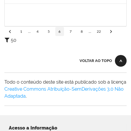
Concluído
2327559
LOIDE LIMA FREITAS
Técnico
23007.00009747/2024-48
22/07/2024
20/08/2024
Concluído
1
...
4
5
6
7
8
...
22
50
VOLTAR AO TOPO
Todo o conteúdo deste site está publicado sob a licença
Creative Commons Atribuição-SemDerivações 3.0 Não
Adaptada
.
Acesso a Informação