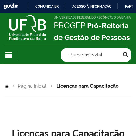
COMUNICA BR
ACESSO À INFORMAÇÃO
PARTI
IR
UNIVERSIDADE FEDERAL DO RECÔNCAVO DA BAHIA
PROGEP
Pró-Reitoria
PARA
O
de Gestão de Pessoas
CONTEÚDO
Buscar no portal
Página inicial
Licenças para Capacitação
Licenças para Capacitação