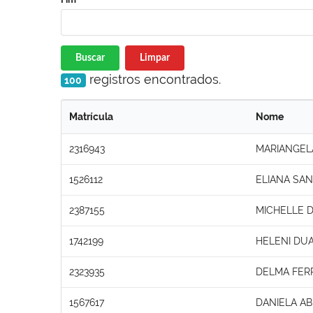
Buscar
Limpar
registros encontrados.
100
Matrícula
Nome
2316943
MARIANGELA
1526112
ELIANA SA
2387155
MICHELLE 
1742199
HELENI DUA
2323935
DELMA FERR
1567617
DANIELA A