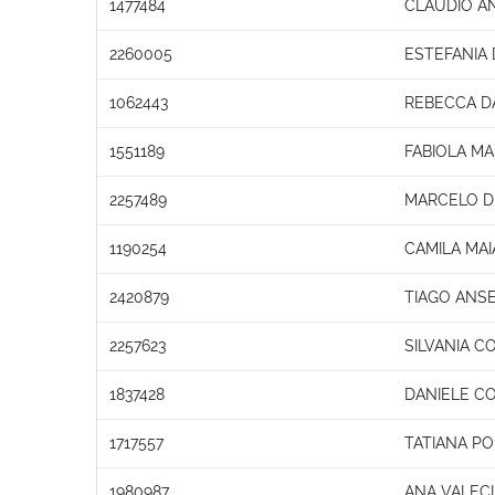
1477484
CLAUDIO A
2260005
ESTEFANIA
1062443
REBECCA D
1551189
FABIOLA M
2257489
MARCELO D
1190254
CAMILA MA
2420879
TIAGO ANS
2257623
SILVANIA C
1837428
DANIELE C
1717557
TATIANA PO
1980987
ANA VALECI