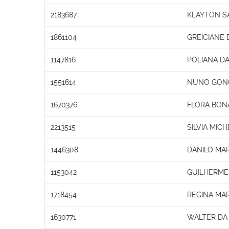
2183687
KLAYTON S
1861104
GREICIANE
1147816
POLIANA DA
1551614
NUNO GONC
1670376
FLORA BONA
2213515
SILVIA MIC
1446308
DANILO MA
1153042
GUILHERME
1718454
REGINA MA
1630771
WALTER DA 