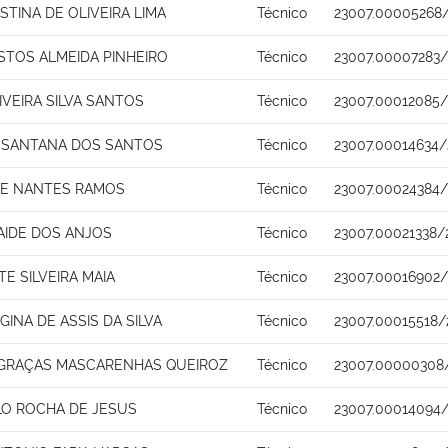
STINA DE OLIVEIRA LIMA
Técnico
23007.00005268/
STOS ALMEIDA PINHEIRO
Técnico
23007.00007283/
IVEIRA SILVA SANTOS
Técnico
23007.00012085/
 SANTANA DOS SANTOS
Técnico
23007.00014634/
DE NANTES RAMOS
Técnico
23007.00024384/
AIDE DOS ANJOS
Técnico
23007.00021338/
TE SILVEIRA MAIA
Técnico
23007.00016902/
GINA DE ASSIS DA SILVA
Técnico
23007.00015518/
 GRAÇAS MASCARENHAS QUEIROZ
Técnico
23007.00000308
LO ROCHA DE JESUS
Técnico
23007.00014094