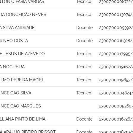
NTONIO FARIA VARGAS
Técnico
23007.00008722/
 DA CONCEIÇÃO NEVES
Técnico
23007.00013074/
A SILVA ANDRADE
Docente
23007.00009392/
ARINHO COSTA
Docente
23007.00016328/
E JESUS DE AZEVEDO
Técnico
23007.00017995/
IA NOGUEIRA
Técnico
23007.00019162/
ELMO PEREIRA MACIEL
Técnico
23007.00019893/
ONCEICAO SILVA
Técnico
23007.00004824/
ONCEICAO MARQUES
23007.00005260
LLIANA PINTO DE LIMA
Docente
23007.00016726/
A ARAUJO RIBEIRO BRISSOT
Docente
23007.00018319/