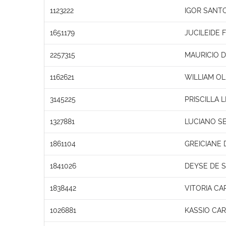
1123222
IGOR SANT
1651179
JUCILEIDE 
2257315
MAURICIO 
1162621
WILLIAM OL
3145225
PRISCILLA
1327881
LUCIANO S
1861104
GREICIANE
1841026
DEYSE DE 
1838442
VITORIA CA
1026881
KASSIO CAR