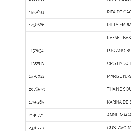
1527893
RITA DE CA
1258666
RITTA MARI
RAFAEL BA
1152634
LUCIANO B
1135583
CRISTIANO
1670022
MARISE NA
2076593
THAINE SO
1755265
KARINA DE 
2140774
ANNE MAGAL
2376770
GUSTAVO M