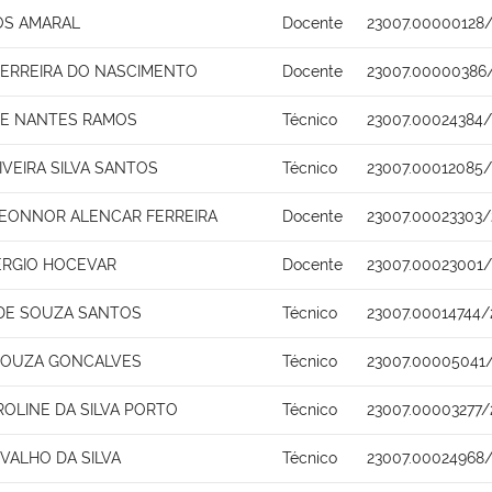
OS AMARAL
Docente
23007.00000128
FERREIRA DO NASCIMENTO
Docente
23007.00000386
DE NANTES RAMOS
Técnico
23007.00024384/
IVEIRA SILVA SANTOS
Técnico
23007.00012085/
 LEONNOR ALENCAR FERREIRA
Docente
23007.00023303/
ERGIO HOCEVAR
Docente
23007.00023001/
 DE SOUZA SANTOS
Técnico
23007.00014744/
SOUZA GONCALVES
Técnico
23007.00005041/
ROLINE DA SILVA PORTO
Técnico
23007.00003277/
VALHO DA SILVA
Técnico
23007.00024968/