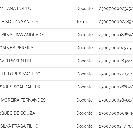
ANTANA PORTO
Docente
23007.00002345/
 DE SOUZA SANTOS
Técnico
23007.00002489
 SILVA LIMA ANDRADE
Docente
23007.00018669/
ALVES PEREIRA
Docente
23007.00002975/
ZZI PIASENTIN
Docente
23007.00026322/
HELE LOPES MACEDO
Docente
23007.00027071/
RQUES SCALDAFERRI
Docente
23007.00026682/
 MOREIRA FERNANDES
Docente
23007.00028901/
RQUES DE SOUZA
Docente
23007.00000959
SILVA FRAGA FILHO
Docente
23007.00024743/