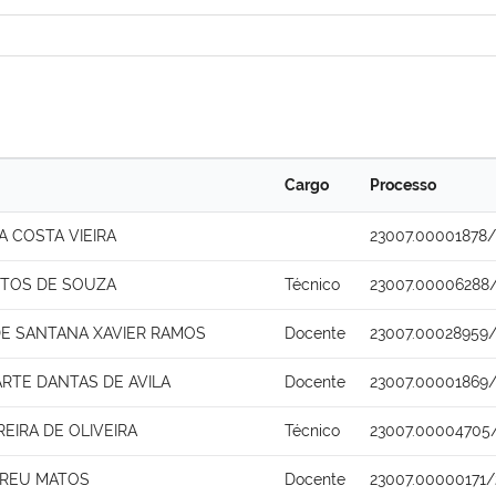
Cargo
Processo
 COSTA VIEIRA
23007.00001878/
NTOS DE SOUZA
Técnico
23007.00006288
DE SANTANA XAVIER RAMOS
Docente
23007.00028959/
RTE DANTAS DE AVILA
Docente
23007.00001869/
EIRA DE OLIVEIRA
Técnico
23007.00004705
BREU MATOS
Docente
23007.00000171/