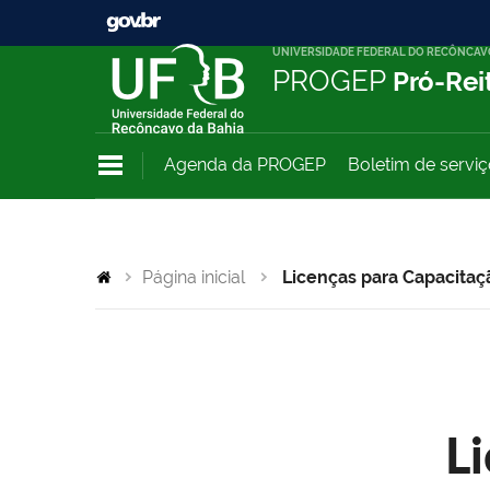
UNIVERSIDADE FEDERAL DO RECÔNCAV
PROGEP
Pró-Rei
Agenda da PROGEP
Boletim de servi
Página inicial
Licenças para Capacitaç
L