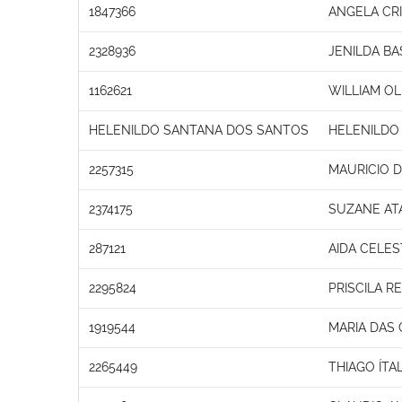
1847366
ANGELA CRI
2328936
JENILDA BA
1162621
WILLIAM OL
HELENILDO SANTANA DOS SANTOS
HELENILDO
2257315
MAURICIO 
2374175
SUZANE AT
287121
AIDA CELES
2295824
PRISCILA RE
1919544
MARIA DAS
2265449
THIAGO ÍTA