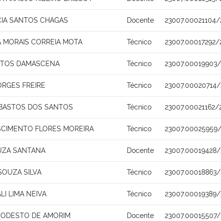
CIA SANTOS CHAGAS
Docente
23007.00021104/
A MORAIS CORREIA MOTA
Técnico
23007.00017292/
STOS DAMASCENA
Técnico
23007.00019903/
ORGES FREIRE
Técnico
23007.00020714/
 BASTOS DOS SANTOS
Técnico
23007.00021162/
SCIMENTO FLORES MOREIRA
Técnico
23007.00025959
UZA SANTANA
Docente
23007.00019428/
SOUZA SILVA
Técnico
23007.00018863/
I LIMA NEIVA
Técnico
23007.00019389/
ODESTO DE AMORIM
Docente
23007.00015507/