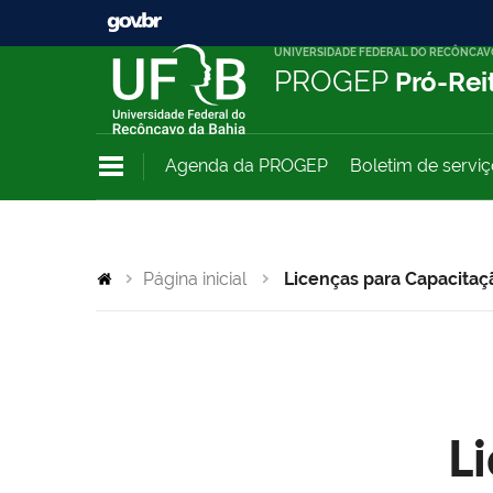
UNIVERSIDADE FEDERAL DO RECÔNCAV
PROGEP
Pró-Rei
Agenda da PROGEP
Boletim de servi
Página inicial
Licenças para Capacitaç
L