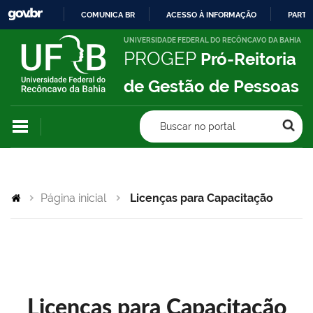
COMUNICA BR
ACESSO À INFORMAÇÃO
PARTI
IR
UNIVERSIDADE FEDERAL DO RECÔNCAVO DA BAHIA
PROGEP
Pró-Reitoria
PARA
O
de Gestão de Pessoas
CONTEÚDO
Buscar no portal
Página inicial
Licenças para Capacitação
Licenças para Capacitação