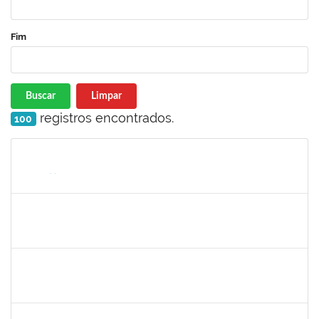
Fim
Buscar
Limpar
registros encontrados.
100
Matrícula
Nome
Cargo
Processo
Início
Fim
Status
1530215
WARLEY RIBEIRO DIAS
Técnico
23007.00029206/2023-10
01/09/2024
30/09/2024
Concluído
1157103
JOSEANE DA CONCEICAO PEREIRA COSTA
Técnico
23007.00014851/2024-77
29/08/2024
27/09/2024
Concluído