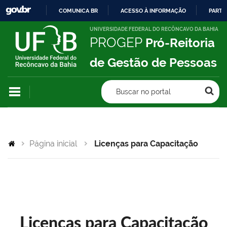
COMUNICA BR
ACESSO À INFORMAÇÃO
PARTI
IR
UNIVERSIDADE FEDERAL DO RECÔNCAVO DA BAHIA
PROGEP
Pró-Reitoria
PARA
O
de Gestão de Pessoas
CONTEÚDO
Buscar no portal
Página inicial
Licenças para Capacitação
Licenças para Capacitação