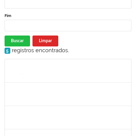
Fim
Buscar
Limpar
registros encontrados.
5
Matrícula
Nome
Cargo
Processo
Início
Fim
Status
1530215
WARLEY RIBEIRO DIAS
Técnico
23007.00029206/2023-10
01/09/2024
30/09/2024
Concluído
1157103
JOSEANE DA CONCEICAO PEREIRA COSTA
Técnico
23007.00014851/2024-77
29/08/2024
27/09/2024
Concluído