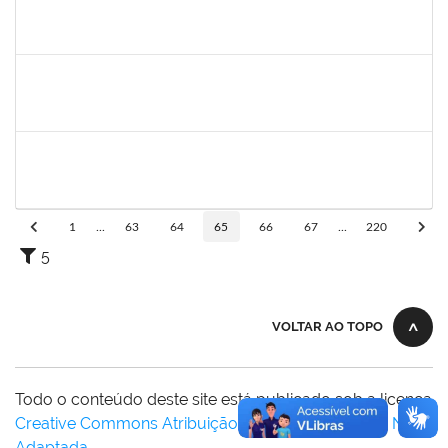
1252137
MARCUS VINICIUS CAMPOS
Docente
23007.00031873/2023-72
26/08/2024
24/11/2024
Concluído
1755747
JARBAS QUEIROZ DOS SANTOS
Técnico
23007.00009433/2024-87
26/08/2024
24/09/2024
Concluído
1778547
MAITE DOS SANTOS RANGEL
Técnico
23007.00010859/2024-94
26/08/2024
24/11/2024
Concluído
1
...
63
64
65
66
67
...
220
5
VOLTAR AO TOPO
Todo o conteúdo deste site está publicado sob a licença
Creative Commons Atribuição-SemDerivações 3.0 Não
Adaptada
.