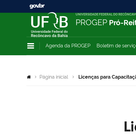
UNIVERSIDADE FEDERAL DO RECÔNCAV
PROGEP
Pró-Rei
Agenda da PROGEP
Boletim de servi
Página inicial
Licenças para Capacitaç
L