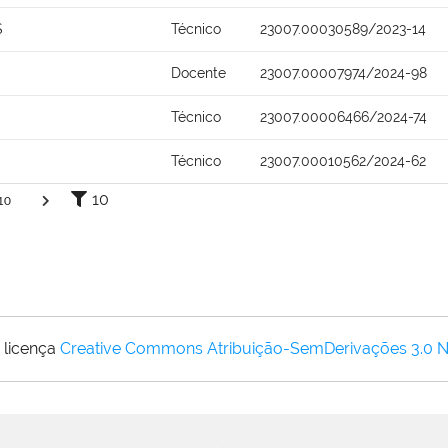
S
Técnico
23007.00030589/2023-14
Docente
23007.00007974/2024-98
Técnico
23007.00006466/2024-74
Técnico
23007.00010562/2024-62
10
10
 licença
Creative Commons Atribuição-SemDerivações 3.0 