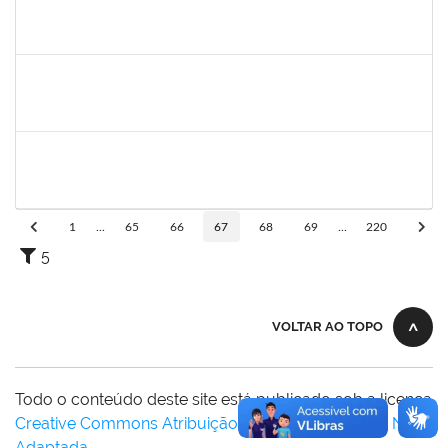
2038935
2038935
Técnico
23007.00013258/2024-20
19/08/2024
16/11/2024
Concluído
2038935
2038935
Técnico
23007.00013258/2024-20
19/08/2024
16/11/2024
Concluído
2038935
ROBEVALDO CORREIA DOS SANTOS
Técnico
23007.00013258/2024-20
19/08/2024
16/11/2024
Concluído
1
...
65
66
67
68
69
...
220
5
VOLTAR AO TOPO
Todo o conteúdo deste site está publicado sob a licença
Creative Commons Atribuição-SemDerivações 3.0 Não
Adaptada
.