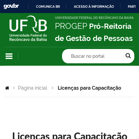
COMUNICA BR
ACESSO À INFORMAÇÃO
PARTI
IR
UNIVERSIDADE FEDERAL DO RECÔNCAVO DA BAHIA
PROGEP
Pró-Reitoria
PARA
O
de Gestão de Pessoas
CONTEÚDO
Buscar no portal
Página inicial
Licenças para Capacitação
Licenças para Capacitação