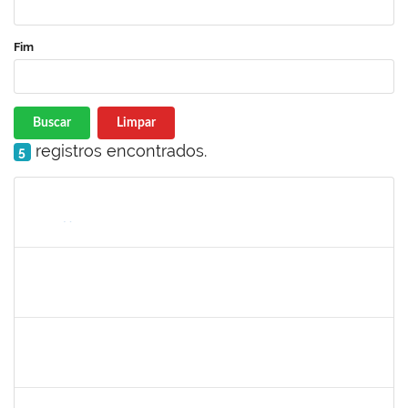
Fim
Buscar
Limpar
registros encontrados.
5
Matrícula
Nome
Cargo
Processo
Início
Fim
Status
2261493
LEANDRO MACIEL LOPES
Técnico
23007.00004295/2024-06
19/08/2024
17/09/2024
Concluído
1647276
ONEIDE ANDRADE DA COSTA
Técnico
23007.00011436/2024-35
19/08/2024
23/09/2024
Concluído