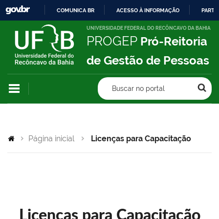
COMUNICA BR
ACESSO À INFORMAÇÃO
PARTI
IR
UNIVERSIDADE FEDERAL DO RECÔNCAVO DA BAHIA
PROGEP
Pró-Reitoria
PARA
O
de Gestão de Pessoas
CONTEÚDO
Buscar no portal
Página inicial
Licenças para Capacitação
Licenças para Capacitação