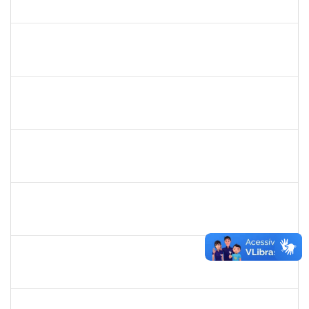
23007.00003775/2024-78
09/04/2024
08/05/2024
Concluído
1647923
JOSE SERGIO SANTOS DA SILVA
Técnico
23007.00028435/2023-69
09/04/2024
08/05/2024
Concluído
2261047
THAIA CONCEICAO PORTO
Técnico
23007.00003196/2024-94
08/04/2024
07/06/2024
Concluído
2257966
CECILIA NASCIMENTO PIRES
Técnico
23007.00032258/2023-56
01/04/2024
30/04/2024
Concluído
2331851
THIAGO LOURO DE ARAUJO
Técnico
23007.00001301/2024-43
01/04/2024
30/04/2024
Concluído
1742199
HELENI DUARTE DANTAS DE AVILA
Docente
23007.00002724/2024-34
01/04/2024
28/06/2024
Concluído
2663815