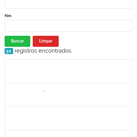
Fim
Buscar
Limpar
registros encontrados.
50
Matrícula
Nome
Cargo
Processo
Início
Fim
Status
1146301
FERNANDO ANTÔNIO NOGUEIRA DE JESUS
Técnico
23007.00009134/2024-12
26/06/2024
24/07/2024
Concluído
1761039
ANDRE LUIZ VALVERDE DE CARVALHO
Técnico
23007.00031667/2023-08
25/06/2024
23/08/2024
Concluído