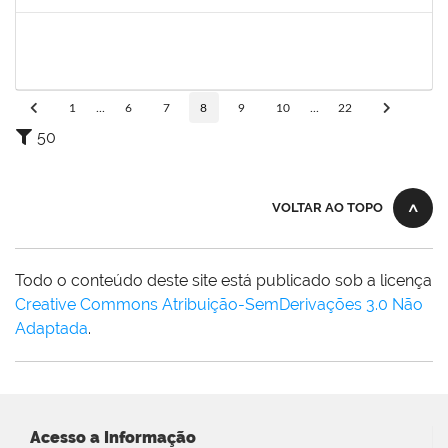
Concluído
1532399
KARINA ZANOTI FONSECA
Docente
23007.00028493/2023-55
04/03/2024
01/06/2024
Concluído
1
...
6
7
8
9
10
...
22
50
VOLTAR AO TOPO
Todo o conteúdo deste site está publicado sob a licença
Creative Commons Atribuição-SemDerivações 3.0 Não
Adaptada
.
Acesso a Informação