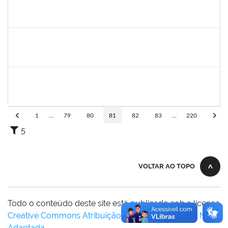
2126474
SUELLY PINTO TEIXEIRA DE MORAIS
23007.00022659/2024-42
11/03/2024
08/06/2025
Concluído
2126474
SUELLY PINTO TEIXEIRA DE MORAIS
23007.00022659/2024-42
11/03/2024
08/06/2025
Concluído
1987854
NADJA VLADI CARDOSO GUMES
Docente
23007.00029640/2023-29
11/03/2024
08/06/2024
Concluído
1
...
79
80
81
82
83
...
220
5
VOLTAR AO TOPO
Todo o conteúdo deste site está publicado sob a licença
Creative Commons Atribuição-SemDerivações 3.0 Não
Adaptada
.