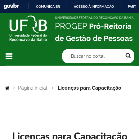
COMUNICA BR
ACESSO À INFORMAÇÃO
PARTI
IR
UNIVERSIDADE FEDERAL DO RECÔNCAVO DA BAHIA
PROGEP
Pró-Reitoria
PARA
O
de Gestão de Pessoas
CONTEÚDO
Buscar no portal
Página inicial
Licenças para Capacitação
Licenças para Capacitação