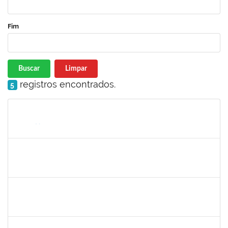
Fim
Buscar
Limpar
registros encontrados.
5
Matrícula
Nome
Cargo
Processo
Início
Fim
Status
1414192
ROSY DE OLIVEIRA
Docente
23007.00028793/2023-06
13/03/2024
10/06/2024
Concluído
1647276
ONEIDE ANDRADE DA COSTA
Técnico
23007.00002554/2024-65
11/03/2024
03/05/2024
Concluído