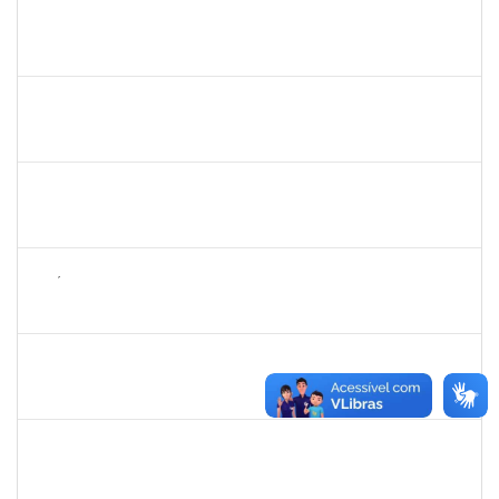
1043790
DOROTEA SOUZA BASTOS
Docente
23007.00031168/2023-95
27/02/2024
24/05/2024
Concluído
1573301
JOMARA SILVA DOS SANTOS SOUZA
Técnico
23007.00000680/2024-29
27/02/2024
26/04/2024
Concluído
2268649
THARISA SOUZA ALMEIDA
Técnico
23007.00030084/2023-69
26/02/2024
26/03/2024
Concluído
1626754
AMÉLIA BORBA COSTA REIS
Docente
23007.00019486/2023-65
22/02/2024
19/04/2024
Concluído
1755349
MARYLUCIA DE SOUZA RIBEIRO SAMPAIO
Técnico
23007.00000696/2024-82
19/02/2024
20/03/2024
Concluído
1795166
MARCIA CRISTINA ROCHA COSTA
Docente
23007.00021586/2023-13
19/02/2024
19/05/2024
Concluído