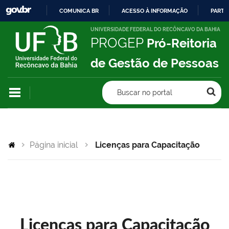
COMUNICA BR
ACESSO À INFORMAÇÃO
PARTI
IR
UNIVERSIDADE FEDERAL DO RECÔNCAVO DA BAHIA
PROGEP
Pró-Reitoria
PARA
O
de Gestão de Pessoas
CONTEÚDO
Buscar no portal
Página inicial
Licenças para Capacitação
Licenças para Capacitação