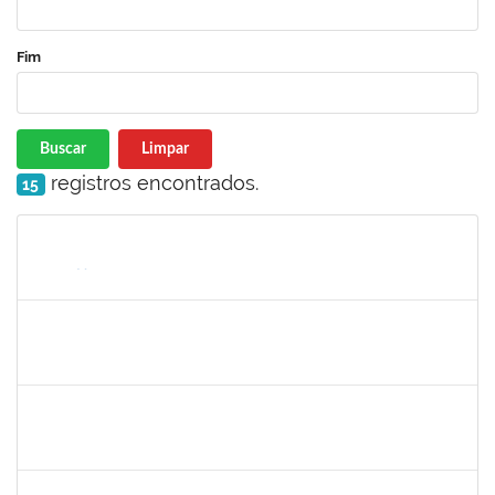
Fim
Buscar
Limpar
registros encontrados.
15
Matrícula
Nome
Cargo
Processo
Início
Fim
Status
2390969
SILVANA SOUSA LOURO
Técnico
23007.00000915/2024-86
01/03/2024
30/03/2024
Concluído
3317791
JEMIMA PEREIRA GUEDES
Docente
23007.00028954/2023-24
01/03/2024
29/05/2024
Concluído