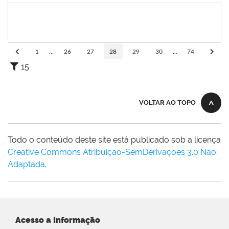
1871134
LUCILENE ROCHA SANTOS
Técnico
23007.00024205/2023-13
19/02/2024
19/03/2024
Concluído
1
...
26
27
28
29
30
...
74
15
VOLTAR AO TOPO
Todo o conteúdo deste site está publicado sob a licença
Creative Commons Atribuição-SemDerivações 3.0 Não
Adaptada
.
Acesso a Informação