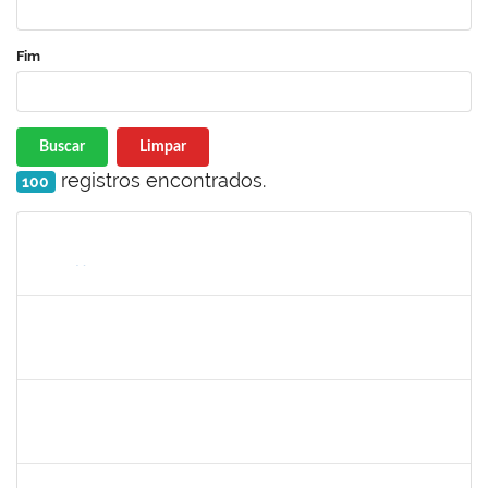
Fim
Buscar
Limpar
registros encontrados.
100
Matrícula
Nome
Cargo
Processo
Início
Fim
Status
2465951
HERMES PEDREIRA DA SILVA FILHO
Docente
23007.00020651/2023-38
24/11/2023
22/12/2023
Concluído
1870805
PEDRO DA COSTA BARBOSA
Técnico
23007.00025121/2023-16
24/11/2023
22/12/2023
Concluído