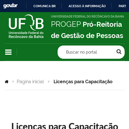
COMUNICA BR
ACESSO À INFORMAÇÃO
PARTI
IR
UNIVERSIDADE FEDERAL DO RECÔNCAVO DA BAHIA
PROGEP
Pró-Reitoria
PARA
O
de Gestão de Pessoas
CONTEÚDO
Buscar no portal
Página inicial
Licenças para Capacitação
Licenças para Capacitação