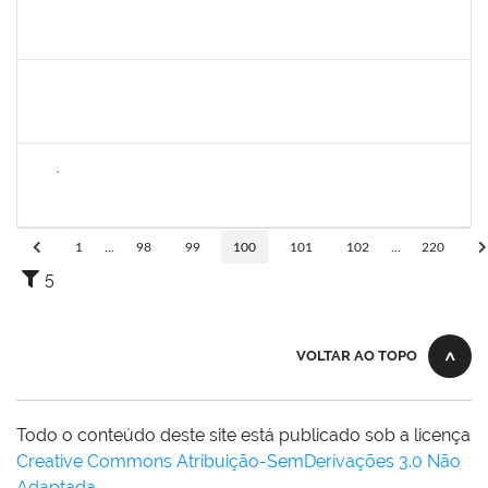
1343648
PATRICIA FIGUEIREDO MARQUES
Docente
23007.00016365/2023-39
21/11/2023
20/12/2023
Concluído
1636183
EDER PEREIRA RODRIGUES
Docente
23007.00022254/2023-19
21/11/2023
16/02/2024
Concluído
1626754
AMÉLIA BORBA COSTA REIS
Docente
23007.00019486/2023-65
21/11/2023
22/12/2023
Concluído
1
...
98
99
100
101
102
...
220
5
VOLTAR AO TOPO
Todo o conteúdo deste site está publicado sob a licença
Creative Commons Atribuição-SemDerivações 3.0 Não
Adaptada
.