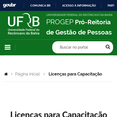
COMUNICA BR
ACESSO À INFORMAÇÃO
PARTI
IR
UNIVERSIDADE FEDERAL DO RECÔNCAVO DA BAHIA
PROGEP
Pró-Reitoria
PARA
O
de Gestão de Pessoas
CONTEÚDO
Buscar no portal
Página inicial
Licenças para Capacitação
Licenças para Capacitação