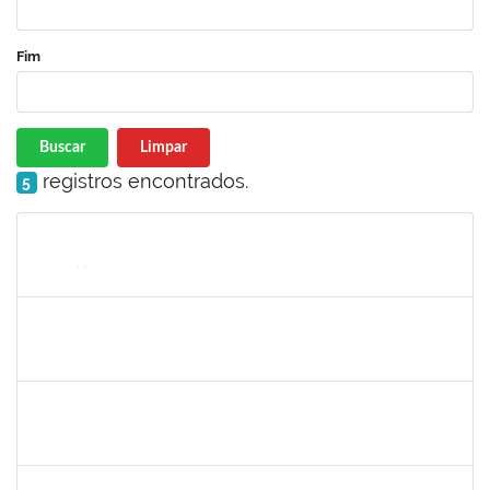
Fim
Buscar
Limpar
registros encontrados.
5
Matrícula
Nome
Cargo
Processo
Início
Fim
Status
2387155
MICHELLE DE SANTANA XAVIER RAMOS
Docente
23007.00022202/2023-65
23/11/2023
22/12/2023
Concluído
1873900
JOSE FRANCISCO COUTINHO PASSOS
Técnico
23007.00022192/2022-47
23/11/2023
22/12/2023
Concluído