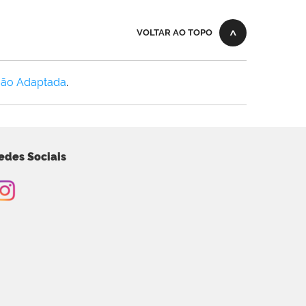
VOLTAR AO TOPO
Não Adaptada
.
edes Sociais