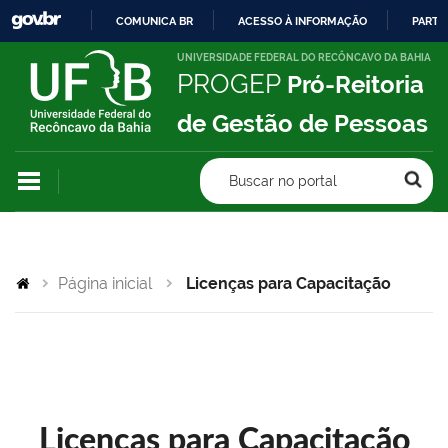
COMUNICA BR
ACESSO À INFORMAÇÃO
PARTI
IR
UNIVERSIDADE FEDERAL DO RECÔNCAVO DA BAHIA
PROGEP
Pró-Reitoria
PARA
O
de Gestão de Pessoas
CONTEÚDO
Buscar no portal
Página inicial
Licenças para Capacitação
Licenças para Capacitação