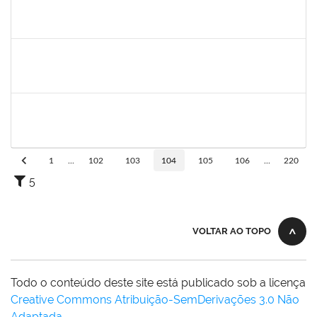
1546249
ANA PAULA SANTOS DE JESUS
Docente
23007.00024028/2023-39
06/11/2023
30/12/2023
Concluído
1560127
MURILO SANTOS BOTELHO
Técnico
23007.00018991/2023-44
05/11/2023
05/01/2024
Concluído
1573600
EDSON PAULINO DA SILVA
Técnico
3363822
03/11/2023
24/11/2023
Concluído
1
...
102
103
104
105
106
...
220
5
VOLTAR AO TOPO
Todo o conteúdo deste site está publicado sob a licença
Creative Commons Atribuição-SemDerivações 3.0 Não
Adaptada
.