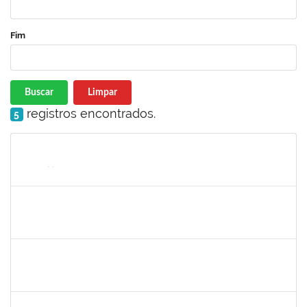
Fim
Buscar
Limpar
registros encontrados.
5
Matrícula
Nome
Cargo
Processo
Início
Fim
Status
1760632
ALINE PEREIRA DA SILVA MATOS
Técnico
23007.00019849/2022-64
06/11/2023
11/12/2023
Concluído
1406311
WANBERTON GABRIEL DE SOUZA
Docente
4054614
06/11/2023
20/12/2023
Concluído