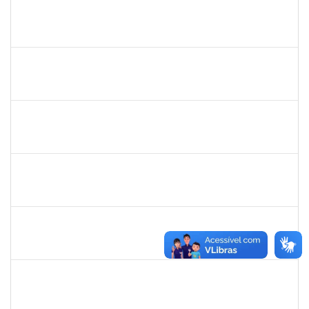
1727482
KILDER LEITE RIBEIRO
Docente
23007.00020428/2023-45
15/10/2023
12/01/2024
Concluído
1727482
KILDER LEITE RIBEIRO
Docente
23007.00020428/2023-45
15/10/2023
12/01/2023
Concluído
2085096
IDALINA SOUZA MASCARENHAS BORGHI
Docente
23007.00023330/2023-67
12/10/2023
11/01/2024
Concluído
1717913
PALOMA DE SOUSA PINHO FREITAS
Docente
23007.00013092/2023-43
03/10/2023
31/12/2023
Concluído
1138765
ANDRE LUIS BOTELHO DORIA
Técnico
23007.00010927/2023-07
02/10/2023
27/10/2023
Concluído
1837428
DANIELE CONCEICAO MARQUES
Técnico
23007.00022357/2023-51
02/10/2023
31/10/2023
Concluído