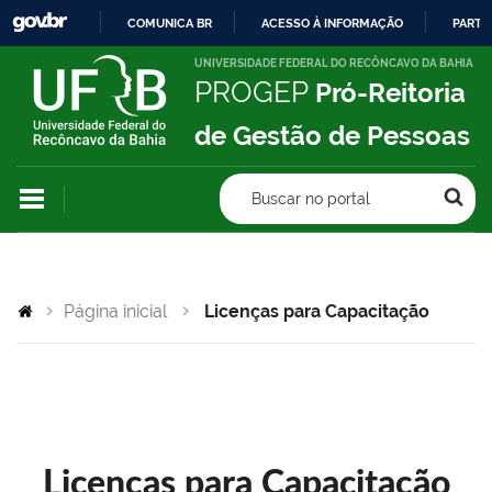
COMUNICA BR
ACESSO À INFORMAÇÃO
PARTI
IR
UNIVERSIDADE FEDERAL DO RECÔNCAVO DA BAHIA
PROGEP
Pró-Reitoria
PARA
O
de Gestão de Pessoas
CONTEÚDO
Buscar no portal
Página inicial
Licenças para Capacitação
Licenças para Capacitação