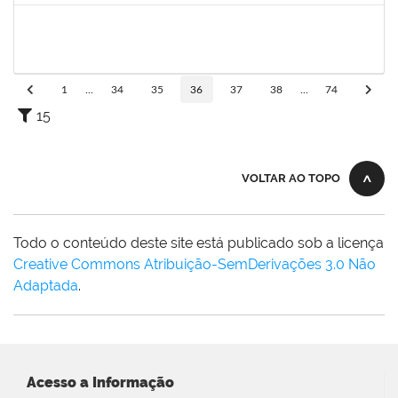
2025520
LIVIA SANTOS PEIXOUTO
Técnico
3357323
02/10/2023
29/12/2023
Concluído
1
...
34
35
36
37
38
...
74
15
VOLTAR AO TOPO
Todo o conteúdo deste site está publicado sob a licença
Creative Commons Atribuição-SemDerivações 3.0 Não
Adaptada
.
Acesso a Informação