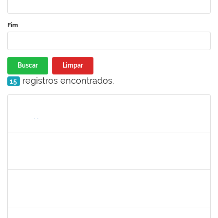
Fim
Buscar
Limpar
registros encontrados.
15
Matrícula
Nome
Cargo
Processo
Início
Fim
Status
2304603
LAISE CARVALHO SANTOS
Técnico
23007.00021300/2023-72
30/10/2023
17/11/2023
Concluído
1838450
JAMILE MILZA DE JESUS PEREIRA
Técnico
23007.00023813/2023-24
30/10/2023
28/12/2023
Concluído