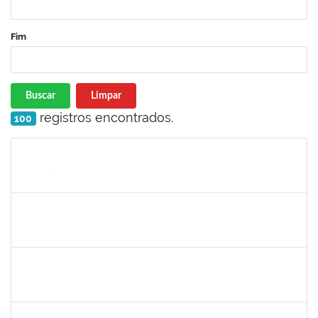
Fim
Buscar
Limpar
registros encontrados.
100
Matrícula
Nome
Cargo
Processo
Início
Fim
Status
2257315
MAURICIO DE NANTES RAMOS
Técnico
23007.00024384/2025-24
24/11/2025
21/12/2025
Concluído
2374175
SUZANE ATAIDE DOS ANJOS
Técnico
23007.00021338/2024-13
24/11/2025
23/12/2025
Concluído