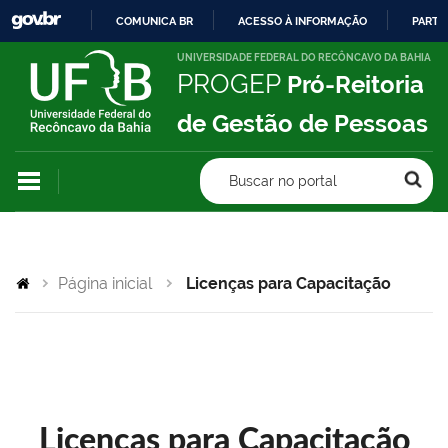
COMUNICA BR
ACESSO À INFORMAÇÃO
PARTI
IR
UNIVERSIDADE FEDERAL DO RECÔNCAVO DA BAHIA
PROGEP
Pró-Reitoria
PARA
O
de Gestão de Pessoas
CONTEÚDO
Buscar no portal
Página inicial
Licenças para Capacitação
Licenças para Capacitação