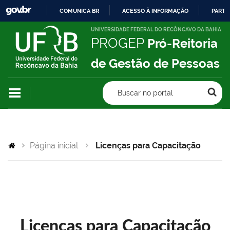
COMUNICA BR
ACESSO À INFORMAÇÃO
PARTI
IR
UNIVERSIDADE FEDERAL DO RECÔNCAVO DA BAHIA
PROGEP
Pró-Reitoria
PARA
O
de Gestão de Pessoas
CONTEÚDO
Buscar no portal
Página inicial
Licenças para Capacitação
Licenças para Capacitação