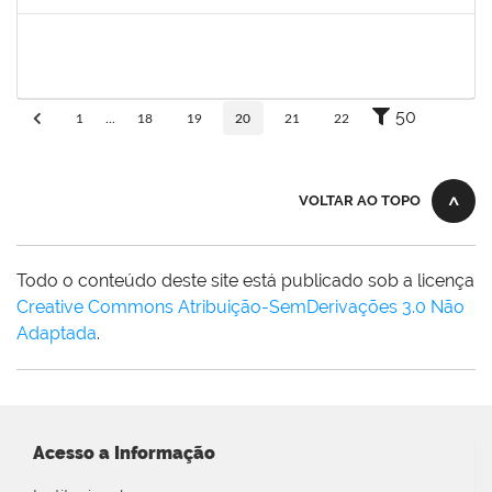
Concluído
Maria Bárbara Gonçalves
Técnico
23007.0003590/2019-44
06/05/2019
04/06/2019
Concluído
50
1
...
18
19
20
21
22
VOLTAR AO TOPO
Todo o conteúdo deste site está publicado sob a licença
Creative Commons Atribuição-SemDerivações 3.0 Não
Adaptada
.
Acesso a Informação