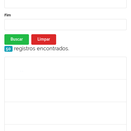
Fim
Buscar
Limpar
registros encontrados.
50
Matrícula
Nome
Cargo
Processo
Início
Fim
Status
1561837
Susana Couto Pimentel
Docente
23007.00013192/2019-71
29/07/2019
26/08/2019
Concluído
1289019
Rosa Cândida Cordeiro
Docente
23007.00011642/2019-17
29/07/2019
29/10/2019
Concluído