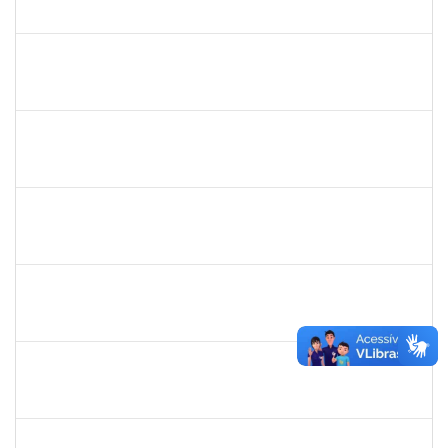
23007.00010479/2019-87
01/07/2019
29/08/2019
Concluído
1715969
Patricia Veiga Nascimento
Docente
23007.00013484/2019-44
29/06/2019
27/09/2019
Concluído
279567
Benedita Conceição dos Santos
Técnico
23007.00011321/2019-51
17/06/2019
14/09/2019
Concluído
1838442
Vitória Caroline da Silva Porto
Técnico
23007.00012678/2019-78
17/06/2019
26/07/2019
Concluído
1755265
Karina de Sousa Silva
Técnico
23007.00010003/2019-38
17/06/2019
31/07/2019
Concluído
1760178
Ismael Jacob Dal Zot Jr.
Técnico
230070006376/2019-94
10/06/2019
07/09/2019
Concluído
1730964