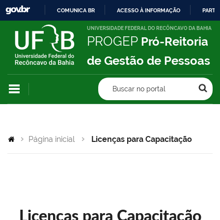
COMUNICA BR
ACESSO À INFORMAÇÃO
PARTI
IR
UNIVERSIDADE FEDERAL DO RECÔNCAVO DA BAHIA
PROGEP
Pró-Reitoria
PARA
O
de Gestão de Pessoas
CONTEÚDO
Buscar no portal
Página inicial
Licenças para Capacitação
Licenças para Capacitação