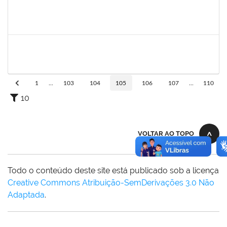
1755323
Eron Lemos Piton
Técnico
23007.00001072/2019-33
01/03/2019
29/05/2019
Concluído
1717024
Nilson Antonio Ferreira Roseira
Docente
23007.003851/2019-78
25/02/2019
24/03/2019
Concluído
1
...
103
104
105
106
107
...
110
10
VOLTAR AO TOPO
Todo o conteúdo deste site está publicado sob a licença
Creative Commons Atribuição-SemDerivações 3.0 Não
Adaptada
.