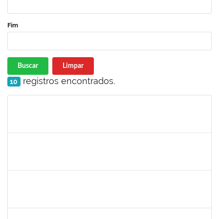
Fim
Buscar
Limpar
registros encontrados.
10
Matrícula
Nome
Cargo
Processo
Início
Fim
Status
1755063
Juliana das Neves Santos
Técnico
23007.003359/2019-73
18/03/2019
16/04/2019
Concluído
1754476
Fernanda Aguiar Carneiro Martins
Docente
23007.002127/2019-66
18/03/2019
17/06/2019
Concluído