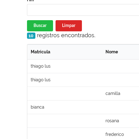
Buscar
Limpar
registros encontrados.
10
Matrícula
Nome
thiago lus
thiago lus
camilla
bianca
rosana
frederico