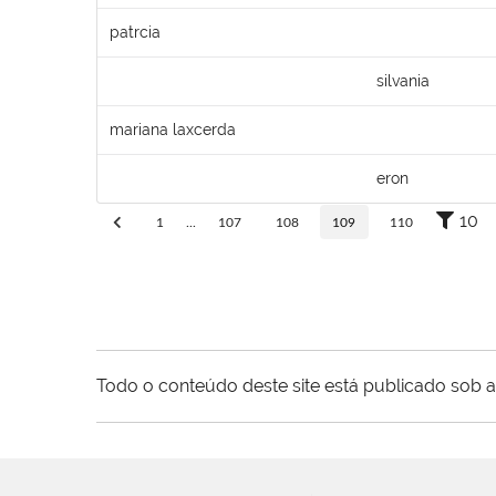
patrcia
silvania
mariana laxcerda
eron
10
1
...
107
108
109
110
Todo o conteúdo deste site está publicado sob a