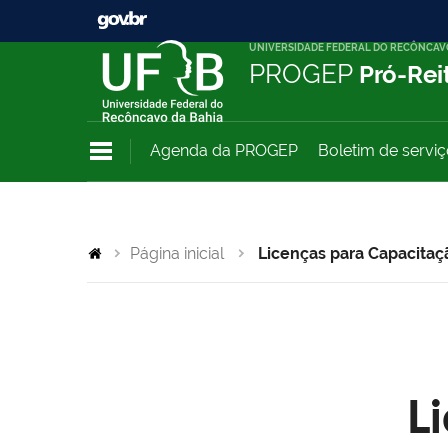
UNIVERSIDADE FEDERAL DO RECÔNCAV
PROGEP
Pró-Rei
Agenda da PROGEP
Boletim de servi
Página inicial
Licenças para Capacitaç
L