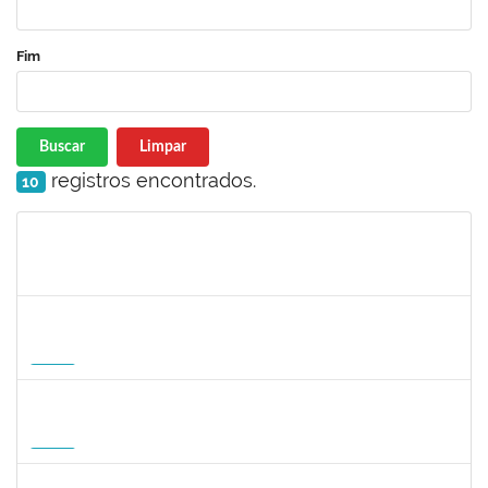
Fim
Buscar
Limpar
registros encontrados.
10
Matrícula
Nome
Cargo
Processo
Início
Fim
Status
1568651
DORIS FIRMINO RABELO
Docente
23007.00005239/2026-23
17/08/2026
14/11/2026
Futuro
1295826
PAULA HAYASI PINHO
Docente
23007.00008193/2026-96
15/08/2026
12/11/2026
Futuro