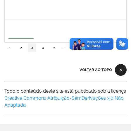
1558280
JANETE DOS SANTOS
Técnico
23007.00007111/2026-16
08/06/2026
22/06/2026
Concluído
1273255
CAROLINE COSTA BOURBON
Docente
23007.00004668/2026-17
22/05/2026
20/08/2026
Em Andamento
10
1
2
3
4
5
...
110
VOLTAR AO TOPO
Todo o conteúdo deste site está publicado sob a licença
Creative Commons Atribuição-SemDerivações 3.0 Não
Adaptada
.