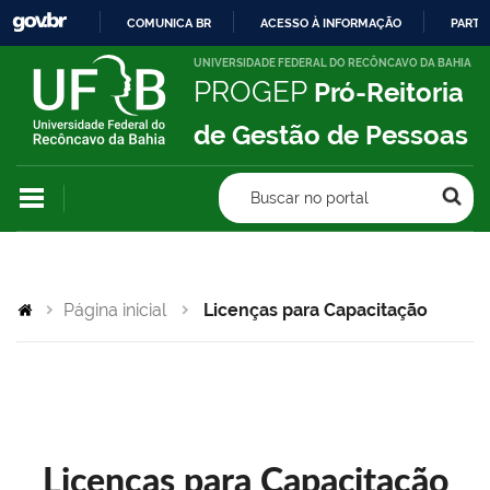
COMUNICA BR
ACESSO À INFORMAÇÃO
PARTI
IR
UNIVERSIDADE FEDERAL DO RECÔNCAVO DA BAHIA
PROGEP
Pró-Reitoria
PARA
O
de Gestão de Pessoas
CONTEÚDO
Buscar no portal
Página inicial
Licenças para Capacitação
Licenças para Capacitação