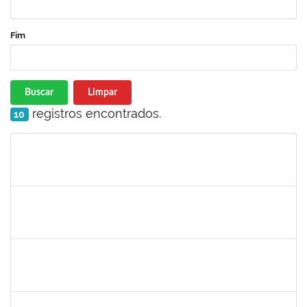
Fim
Buscar
Limpar
registros encontrados.
10
Matrícula
Nome
Cargo
Processo
Início
Fim
Status
1873038
CAMILLO GUIMARAES DE SOUZA
Técnico
23007.00000338/2025-45
03/02/2025
28/02/2025
Concluído
2378043
VALERIA DOS SANTOS NORONHA
Docente
23007.00016598/2024-50
01/02/2025
30/04/2025
Concluído