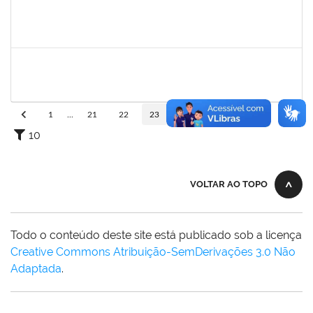
1761269
JAMILE ANDRADE PASSOS
Técnico
23007.00025416/2024-02
26/01/2025
25/04/2025
Concluído
1757769
HADSON DE OLIVEIRA SANTOS
Técnico
23007.00023634/2024-04
25/01/2025
24/04/2025
Concluído
1
...
21
22
23
24
25
...
110
10
VOLTAR AO TOPO
Todo o conteúdo deste site está publicado sob a licença
Creative Commons Atribuição-SemDerivações 3.0 Não
Adaptada
.