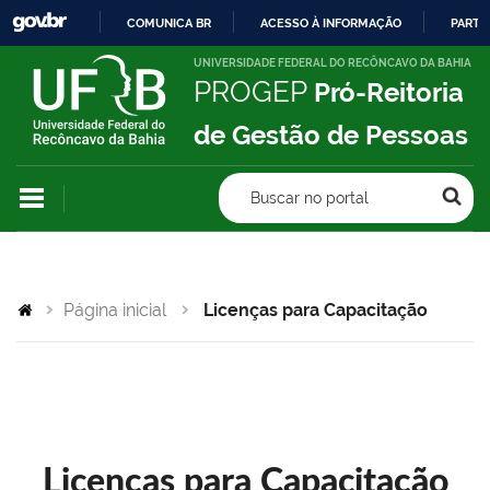
COMUNICA BR
ACESSO À INFORMAÇÃO
PARTI
IR
UNIVERSIDADE FEDERAL DO RECÔNCAVO DA BAHIA
PROGEP
Pró-Reitoria
PARA
O
de Gestão de Pessoas
CONTEÚDO
Buscar no portal
Página inicial
Licenças para Capacitação
Licenças para Capacitação