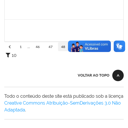
2026459
SANDRINE DA SILVA SOUZA
Técnico
23007.00010233/2023-24
01/12/2023
30/12/2023
Concluído
1871157
GRENIVEL MOTA DA COSTA
Técnico
23007.00017734/2023-33
01/12/2023
30/12/2023
Concluído
1
...
46
47
48
49
50
...
110
10
VOLTAR AO TOPO
Todo o conteúdo deste site está publicado sob a licença
Creative Commons Atribuição-SemDerivações 3.0 Não
Adaptada
.