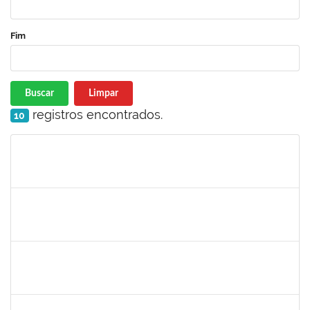
Fim
Buscar
Limpar
registros encontrados.
10
Matrícula
Nome
Cargo
Processo
Início
Fim
Status
1752810
SHIRLEY GUIMARAES ARAUJO
Técnico
23007.00028983/2023-17
28/12/2023
26/01/2024
Concluído
2131990
JEAN PAULO DOS SANTOS CARVALHO
23007.00020179/2023-75
23/12/2023
21/03/2024
Concluído