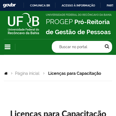
COMUNICA BR
ACESSO À INFORMAÇÃO
PARTI
IR
UNIVERSIDADE FEDERAL DO RECÔNCAVO DA BAHIA
PROGEP
Pró-Reitoria
PARA
O
de Gestão de Pessoas
CONTEÚDO
Buscar no portal
Página inicial
Licenças para Capacitação
Licenças para Capacitação