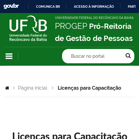
COMUNICA BR
ACESSO À INFORMAÇÃO
PARTI
IR
UNIVERSIDADE FEDERAL DO RECÔNCAVO DA BAHIA
PROGEP
Pró-Reitoria
PARA
O
de Gestão de Pessoas
CONTEÚDO
Buscar no portal
Página inicial
Licenças para Capacitação
Licenças para Capacitação