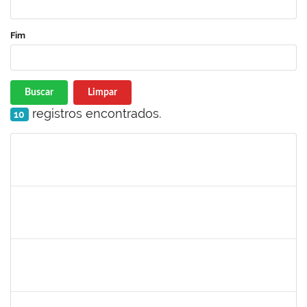
Fim
Buscar
Limpar
registros encontrados.
10
Matrícula
Nome
Cargo
Processo
Início
Fim
Status
1760100
CARLANE COSTA DIAS FEITOSA
Técnico
23007.00009828/2022-98
31/10/2022
14/11/2022
Concluído
1751386
DANIEL FADIGAS MORENO
Técnico
23007.00020644/2022-36
31/10/2022
14/11/2022
Concluído