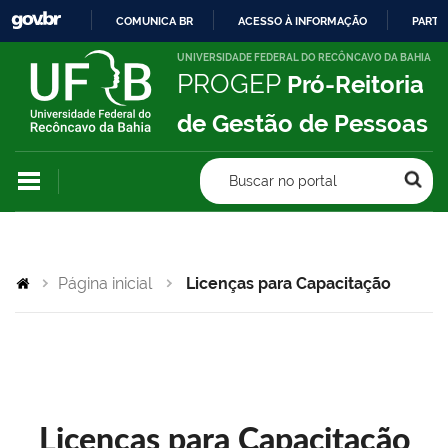
COMUNICA BR
ACESSO À INFORMAÇÃO
PARTI
IR
UNIVERSIDADE FEDERAL DO RECÔNCAVO DA BAHIA
PROGEP
Pró-Reitoria
PARA
O
de Gestão de Pessoas
CONTEÚDO
Buscar no portal
Página inicial
Licenças para Capacitação
Licenças para Capacitação