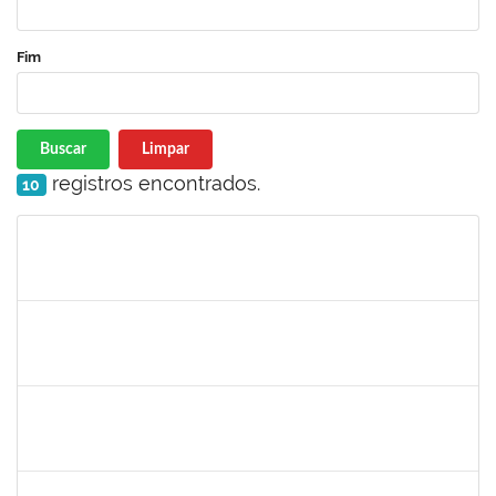
Fim
Buscar
Limpar
registros encontrados.
10
Matrícula
Nome
Cargo
Processo
Início
Fim
Status
1716221
LEANDRO ANTONIO DE ALMEIDA
Docente
23007.00014629/2022-63
01/09/2022
30/11/2022
Concluído
1328349
LAVINE SILVA MATOS
Técnico
23007.00016093/2022-14
01/09/2022
30/09/2022
Concluído