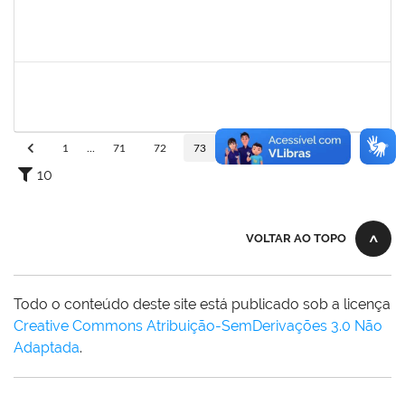
1751386
DANIEL FADIGAS MORENO
Técnico
23007.00013266/2022-04
15/08/2022
29/08/2022
Concluído
2257892
MOARI CASTRO RAMOS DE OLIVEIRA ALFREDO
Técnico
23007.00011476/2022-28
10/08/2022
08/11/2022
Concluído
1
...
71
72
73
74
75
...
110
10
VOLTAR AO TOPO
Todo o conteúdo deste site está publicado sob a licença
Creative Commons Atribuição-SemDerivações 3.0 Não
Adaptada
.