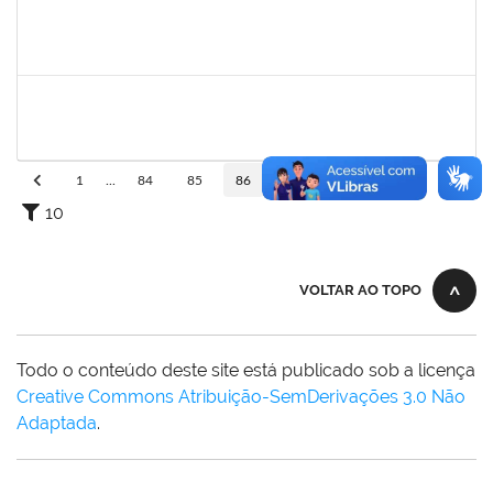
1557646
Rita de Cassia Falcao Borja Correia
Técnico
23007.00027589/2019-31
17/02/2020
02/03/2020
Concluído
1749843
Leandro Barreto de Souza
Técnico
23007.00028833/2019-05
10/02/2020
10/03/2020
Concluído
1
...
84
85
86
87
88
...
110
10
VOLTAR AO TOPO
Todo o conteúdo deste site está publicado sob a licença
Creative Commons Atribuição-SemDerivações 3.0 Não
Adaptada
.