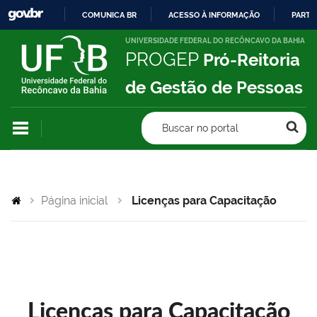
COMUNICA BR
ACESSO À INFORMAÇÃO
PARTI
IR
UNIVERSIDADE FEDERAL DO RECÔNCAVO DA BAHIA
PROGEP
Pró-Reitoria
PARA
O
de Gestão de Pessoas
CONTEÚDO
Buscar no portal
Página inicial
Licenças para Capacitação
Licenças para Capacitação