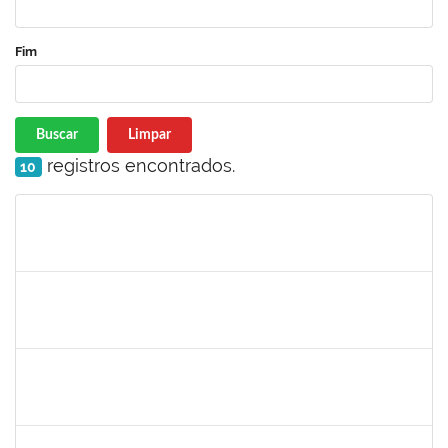
Fim
Buscar
Limpar
registros encontrados.
10
Matrícula
Nome
Cargo
Processo
Início
Fim
Status
1216603
JOSE MARCELO DANTAS DOS REIS
Docente
23007.00018472/2020-98
01/03/2020
29/05/2020
Concluído
1681601
Flávia Reis Moreira Sales
Técnico
23007.00022662/2019-73
01/03/2020
31/05/2020
Concluído