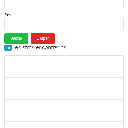
Fim
Buscar
Limpar
registros encontrados.
10
Matrícula
Nome
Cargo
Processo
Início
Fim
Status
1751386
Daniel Fadigas Moreno
Técnico
23007.00017788/2019-42
04/11/2019
04/12/2019
Concluído
1752889
Virgilio Justiniano dos Santos Filho
Técnico
23007.00020149/2019-24
04/11/2019
03/12/2019
Concluído