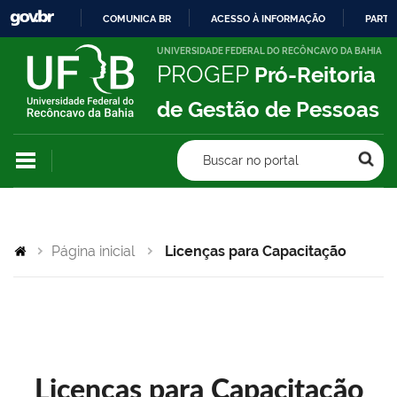
COMUNICA BR
ACESSO À INFORMAÇÃO
PARTI
IR
UNIVERSIDADE FEDERAL DO RECÔNCAVO DA BAHIA
PROGEP
Pró-Reitoria
PARA
O
de Gestão de Pessoas
CONTEÚDO
Buscar no portal
Página inicial
Licenças para Capacitação
Licenças para Capacitação