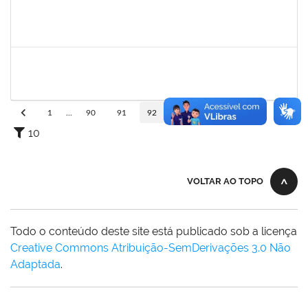
1673939
Diogo Valença de Azevedo Costa
Docente
23007.00011289/2019-42
01/10/2019
30/11/2019
Concluído
1574089
Jose Raimundo Paim de Almeida
Técnico
23007.00016636/2019-09
01/10/2019
30/12/2019
Concluído
1
...
90
91
92
93
94
...
110
10
VOLTAR AO TOPO
Todo o conteúdo deste site está publicado sob a licença
Creative Commons Atribuição-SemDerivações 3.0 Não
Adaptada
.