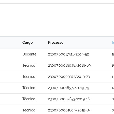
Cargo
Processo
I
Docente
23007.00017511/2019-52
1
Técnico
23007.00019048/2019-69
1
Técnico
23007.00009373/2019-73
1
Técnico
23007.00018577/2019-79
1
Técnico
23007.00002833/2019-16
0
Técnico
23007.00001609/2019-84
0