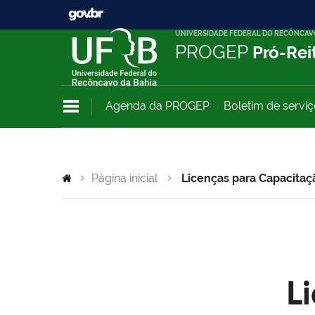
UNIVERSIDADE FEDERAL DO RECÔNCAV
PROGEP
Pró-Rei
Agenda da PROGEP
Boletim de servi
Página inicial
Licenças para Capacitaç
L