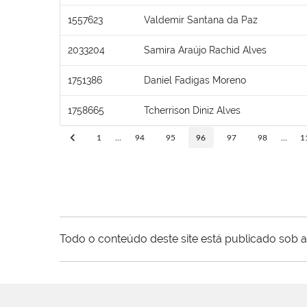
1557623
Valdemir Santana da Paz
2033204
Samira Araújo Rachid Alves
1751386
Daniel Fadigas Moreno
1758665
Tcherrison Diniz Alves
1
...
94
95
96
97
98
...
1
Todo o conteúdo deste site está publicado sob a