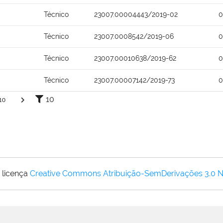
Técnico
23007.00004443/2019-02
0
Técnico
23007.0008542/2019-06
0
Técnico
23007.00010638/2019-62
0
Técnico
23007.00007142/2019-73
0
10
10
 licença
Creative Commons Atribuição-SemDerivações 3.0 