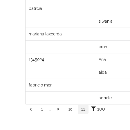
patrcia
silvania
mariana laxcerda
eron
1345024
Ana
aida
fabricio mor
adriele
100
1
...
9
10
11