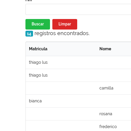
Buscar
Limpar
registros encontrados.
14
Matrícula
Nome
thiago lus
thiago lus
camilla
bianca
rosana
frederico