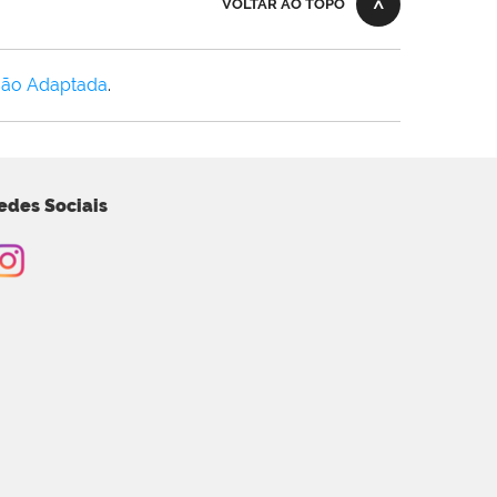
VOLTAR AO TOPO
Não Adaptada
.
edes Sociais