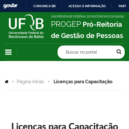
COMUNICA BR
ACESSO À INFORMAÇÃO
PARTI
IR
UNIVERSIDADE FEDERAL DO RECÔNCAVO DA BAHIA
PROGEP
Pró-Reitoria
PARA
O
de Gestão de Pessoas
CONTEÚDO
Buscar no portal
Página inicial
Licenças para Capacitação
Licenças para Capacitação