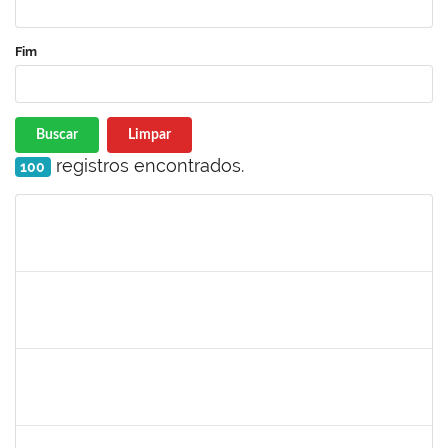
Fim
Buscar
Limpar
registros encontrados.
100
Matrícula
Nome
Cargo
Processo
Início
Fim
Status
2978803
DHIEGO MEDINA DA SILVA
Técnico
23007.00005481/2025-88
07/04/2025
05/07/2025
Concluído
2257598
RAPHAEL LIMA COSTA
Técnico
23007.00003483/2025-05
31/03/2025
17/04/2025
Concluído