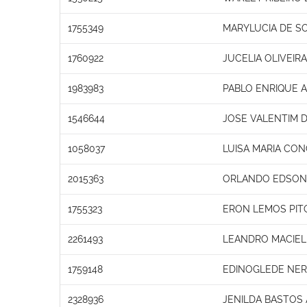
1755349
MARYLUCIA DE SO
1760922
JUCELIA OLIVEIR
1983983
PABLO ENRIQUE 
1546644
JOSE VALENTIM 
1058037
LUISA MARIA CON
2015363
ORLANDO EDSON 
1755323
ERON LEMOS PIT
2261493
LEANDRO MACIEL
1759148
EDINOGLEDE NER
2328936
JENILDA BASTOS 