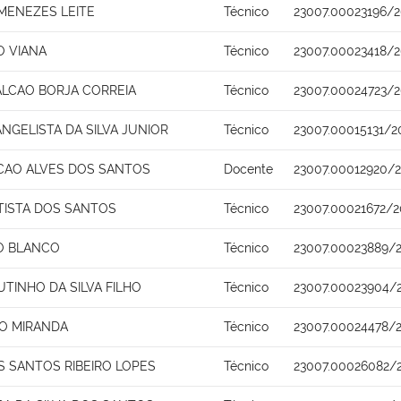
 MENEZES LEITE
Técnico
23007.00023196/2
O VIANA
Técnico
23007.00023418/2
FALCAO BORJA CORREIA
Técnico
23007.00024723/2
NGELISTA DA SILVA JUNIOR
Técnico
23007.00015131/2
CAO ALVES DOS SANTOS
Docente
23007.00012920/2
TISTA DOS SANTOS
Técnico
23007.00021672/2
RO BLANCO
Técnico
23007.00023889/
TINHO DA SILVA FILHO
Técnico
23007.00023904/
HO MIRANDA
Técnico
23007.00024478/2
 SANTOS RIBEIRO LOPES
Técnico
23007.00026082/