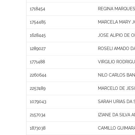
1718454
REGINA MARQUES
1754485
MARCELA MARY JO
1628445
JOSE ALIPIO DE O
1289027
ROSELI AMADO DA
1771488
VIRGILIO RODRI
2260644
NILO CARLOS BA
2257489
MARCELO DE JES
1079043
SARAH URIAS DA 
2157034
IZIANE DA SILVA
1873038
CAMILLO GUIMAR