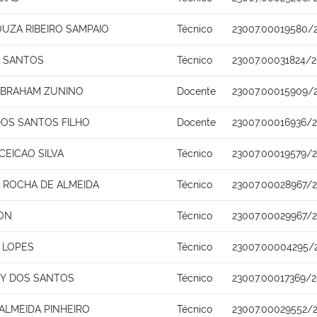
UZA RIBEIRO SAMPAIO
Técnico
23007.00019580/
A SANTOS
Técnico
23007.00031824/2
ABRAHAM ZUNINO
Docente
23007.00015909/
DOS SANTOS FILHO
Docente
23007.00016936/2
CEICAO SILVA
Técnico
23007.00019579/2
ROCHA DE ALMEIDA
Técnico
23007.00028967/2
ON
Técnico
23007.00029967/2
 LOPES
Técnico
23007.00004295/
Y DOS SANTOS
Técnico
23007.00017369/2
ALMEIDA PINHEIRO
Técnico
23007.00029552/2