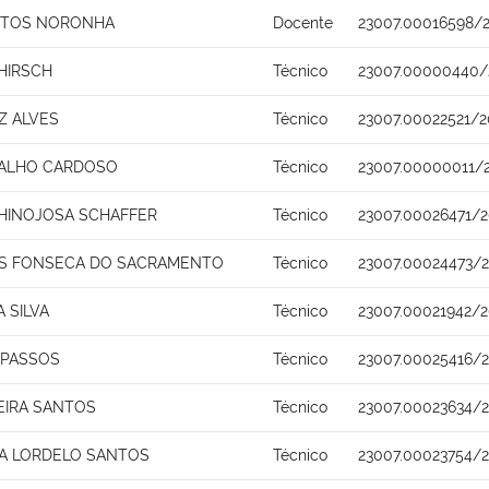
NTOS NORONHA
Docente
23007.00016598/
HIRSCH
Técnico
23007.00000440/
Z ALVES
Técnico
23007.00022521/2
VALHO CARDOSO
Técnico
23007.00000011/
HINOJOSA SCHAFFER
Técnico
23007.00026471/2
ES FONSECA DO SACRAMENTO
Técnico
23007.00024473/
A SILVA
Técnico
23007.00021942/2
 PASSOS
Técnico
23007.00025416/
EIRA SANTOS
Técnico
23007.00023634/
A LORDELO SANTOS
Técnico
23007.00023754/2