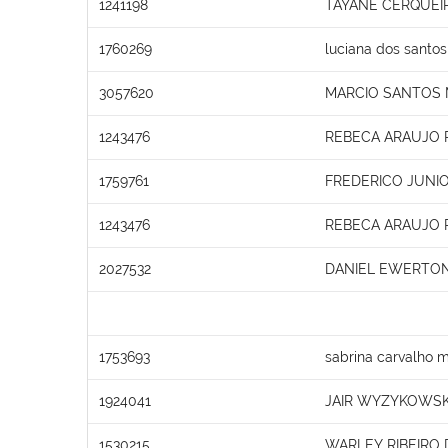
1241198
TAYANE CERQUEIR
1760269
luciana dos santo
3057620
MARCIO SANTOS
1243476
REBECA ARAUJO 
1759761
FREDERICO JUNIO
1243476
REBECA ARAUJO 
2027532
DANIEL EWERTON
1753693
sabrina carvalho
1924041
JAIR WYZYKOWSK
1530215
WARLEY RIBEIRO 