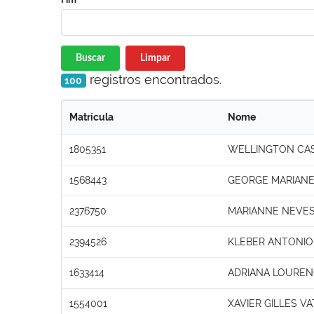
Buscar
Limpar
registros encontrados.
100
Matrícula
Nome
1805351
WELLINGTON CAS
1568443
GEORGE MARIANE
2376750
MARIANNE NEVES
2394526
KLEBER ANTONIO
1633414
ADRIANA LOUREN
1554001
XAVIER GILLES VA