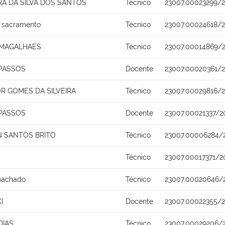
A DA SILVA DOS SANTOS
Técnico
23007.00023299/2
s sacramento
Técnico
23007.00024618/2
 MAGALHAES
Técnico
23007.00014869/2
PASSOS
Docente
23007.00020361/
R GOMES DA SILVEIRA
Técnico
23007.00029816/2
PASSOS
Docente
23007.00021337/2
 SANTOS BRITO
Técnico
23007.00006284/
Técnico
23007.00017371/2
 machado
Técnico
23007.00020646/
I
Docente
23007.00022355/
DIAS
Técnico
23007.00029206/