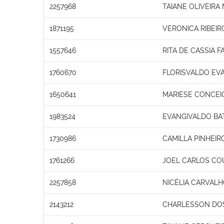
2257968
TAIANE OLIVEIRA
1871195
VERONICA RIBEIR
1557646
RITA DE CASSIA 
1760670
FLORISVALDO EVA
1650641
MARIESE CONCEI
1983524
EVANGIVALDO BA
1730986
CAMILLA PINHEI
1761266
JOEL CARLOS COU
2257858
NICÉLIA CARVAL
2143212
CHARLESSON DOS