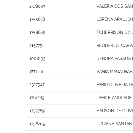
2378043
VALERIA DOS SA
1755638
LORENA ARAUJO 
1758665
TCHERRISON DINI
2157751
REUBER DE CAR
1008193
DEBORA PASSOS 
1771116
VANIA MAGALHA
2327547
FABIO OLIVEIRA D
1761269
JAMILE ANDRADE
1757769
HADSON DE OLIV
1756209
LUCIANA SANTAN