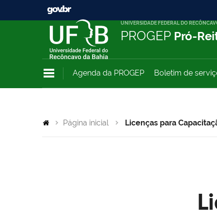
UNIVERSIDADE FEDERAL DO RECÔNCAV
PROGEP
Pró-Rei
Agenda da PROGEP
Boletim de servi
Página inicial
Licenças para Capacitaç
L