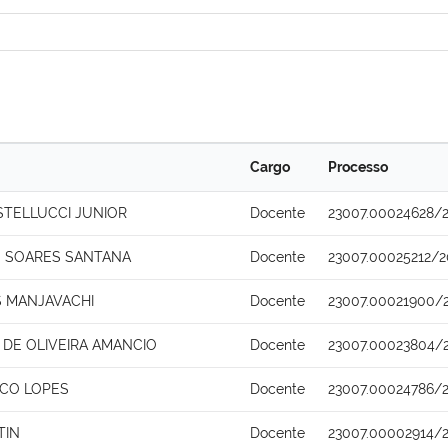
Cargo
Processo
TELLUCCI JUNIOR
Docente
23007.00024628/2
 SOARES SANTANA
Docente
23007.00025212/2
 MANJAVACHI
Docente
23007.00021900/
 DE OLIVEIRA AMANCIO
Docente
23007.00023804/
CO LOPES
Docente
23007.00024786/2
TIN
Docente
23007.00002914/