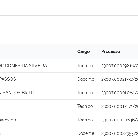
Cargo
Processo
R GOMES DA SILVEIRA
Técnico
23007.00029816/
PASSOS
Docente
23007.00021337/2
 SANTOS BRITO
Técnico
23007.00006284/
Técnico
23007.00017371/2
 machado
Técnico
23007.00020646/
I
Docente
23007.00022355/