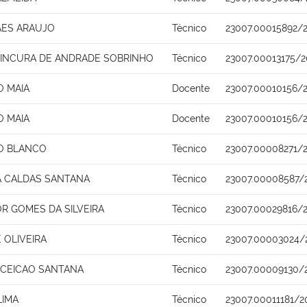
AES ARAUJO
Técnico
23007.00015892/
INCURA DE ANDRADE SOBRINHO
Técnico
23007.00013175/2
O MAIA
Docente
23007.00010156/
O MAIA
Docente
23007.00010156/
RO BLANCO
Técnico
23007.00008271/2
A CALDAS SANTANA
Técnico
23007.00008587/
R GOMES DA SILVEIRA
Técnico
23007.00029816/
 OLIVEIRA
Técnico
23007.00003024/
CEICAO SANTANA
Técnico
23007.00009130/
LIMA
Técnico
23007.00011181/2