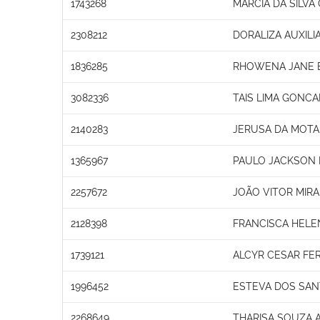
1743268
MARCIA DA SILV
2308212
DORALIZA AUXIL
1836285
RHOWENA JANE 
3082336
TAIS LIMA GONCA
2140283
JERUSA DA MOTA
1365967
PAULO JACKSON 
2257672
JOÃO VITOR MIR
2128398
FRANCISCA HEL
1739121
ALCYR CESAR FE
1996452
ESTEVA DOS SAN
2268649
THARISA SOUZA 