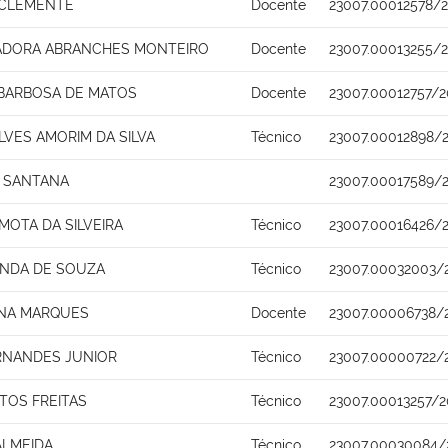
A CLEMENTE
Docente
23007.00012578/
IADORA ABRANCHES MONTEIRO
Docente
23007.00013255/
BARBOSA DE MATOS
Docente
23007.00012757/2
LVES AMORIM DA SILVA
Técnico
23007.00012898/
 SANTANA
23007.00017589/
MOTA DA SILVEIRA
Técnico
23007.00016426/
ANDA DE SOUZA
Técnico
23007.00032003/
ENA MARQUES
Docente
23007.00006738/
RNANDES JUNIOR
Técnico
23007.00000722/
TOS FREITAS
Técnico
23007.00013257/2
ALMEIDA
Técnico
23007.00030084/