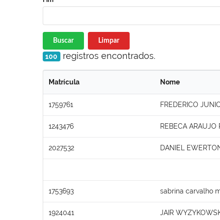
Buscar
Limpar
registros encontrados.
100
Matrícula
Nome
1759761
FREDERICO JUNIO
1243476
REBECA ARAUJO 
2027532
DANIEL EWERTON
1753693
sabrina carvalho
1924041
JAIR WYZYKOWSK