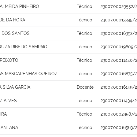
ALMEIDA PINHEIRO
Técnico
23007.00029552/2
DE DA HORA
Técnico
23007.00013395/
O DOS SANTOS
Técnico
23007.00016392/
OUZA RIBEIRO SAMPAIO
Técnico
23007.00019609/
 PEIXOTO
Técnico
23007.00011440/
AS MASCARENHAS QUEIROZ
Técnico
23007.00016875/
 SILVA GARCIA
Docente
23007.00016149/
Z ALVES
Técnico
23007.00011434/
IRA
Técnico
23007.00029587/
 SANTANA
Técnico
23007.00016563/