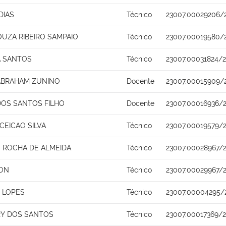
DIAS
Técnico
23007.00029206/
OUZA RIBEIRO SAMPAIO
Técnico
23007.00019580/
A SANTOS
Técnico
23007.00031824/2
ABRAHAM ZUNINO
Docente
23007.00015909/
DOS SANTOS FILHO
Docente
23007.00016936/
CEICAO SILVA
Técnico
23007.00019579/2
 ROCHA DE ALMEIDA
Técnico
23007.00028967/2
TON
Técnico
23007.00029967/2
 LOPES
Técnico
23007.00004295/
RY DOS SANTOS
Técnico
23007.00017369/