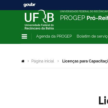
UNIVERSIDADE FEDERAL DO RECÔNCAV
PROGEP
Pró-Rei
Agenda da PROGEP
Boletim de servi
Página inicial
Licenças para Capacitaç
L