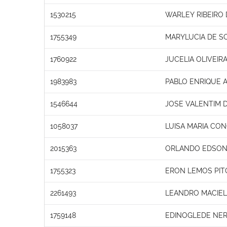
1530215
WARLEY RIBEIRO 
1755349
MARYLUCIA DE S
1760922
JUCELIA OLIVEIR
1983983
PABLO ENRIQUE 
1546644
JOSE VALENTIM 
1058037
LUISA MARIA CON
2015363
ORLANDO EDSON
1755323
ERON LEMOS PI
2261493
LEANDRO MACIEL
1759148
EDINOGLEDE NE