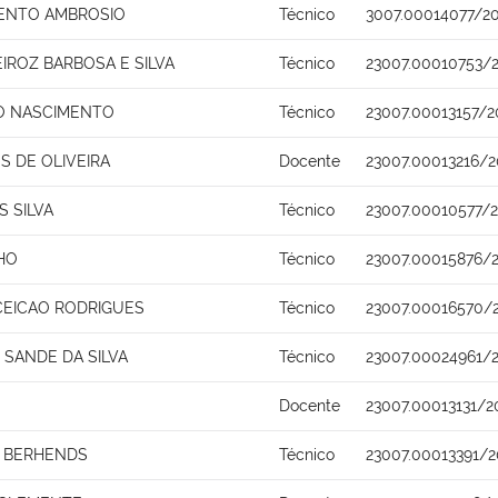
ENTO AMBROSIO
Técnico
3007.00014077/20
IROZ BARBOSA E SILVA
Técnico
23007.00010753/
O NASCIMENTO
Técnico
23007.00013157/2
S DE OLIVEIRA
Docente
23007.00013216/2
 SILVA
Técnico
23007.00010577/
HO
Técnico
23007.00015876/
EICAO RODRIGUES
Técnico
23007.00016570/
 SANDE DA SILVA
Técnico
23007.00024961/
Docente
23007.00013131/2
O BERHENDS
Técnico
23007.00013391/2