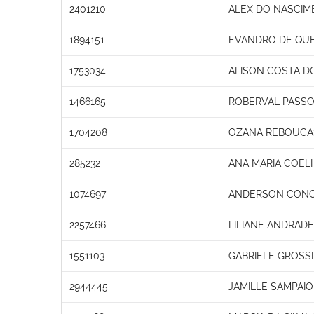
2401210
ALEX DO NASCIM
1894151
EVANDRO DE QUE
1753034
ALISON COSTA D
1466165
ROBERVAL PASSO
1704208
OZANA REBOUCAS
285232
ANA MARIA COEL
1074697
ANDERSON CONC
2257466
LILIANE ANDRADE
1551103
GABRIELE GROSSI
2944445
JAMILLE SAMPAI