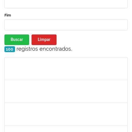
Fim
Buscar
Limpar
registros encontrados.
100
Matrícula
Nome
Cargo
Processo
Início
Fim
Status
2944445
JAMILLE SAMPAIO BERHENDS
Técnico
23007.00013391/2024-18
02/10/2024
29/12/2024
Concluído
1743268
MARCIA DA SILVA CLEMENTE
Docente
23007.00012578/2024-47
01/10/2024
29/12/2024
Concluído