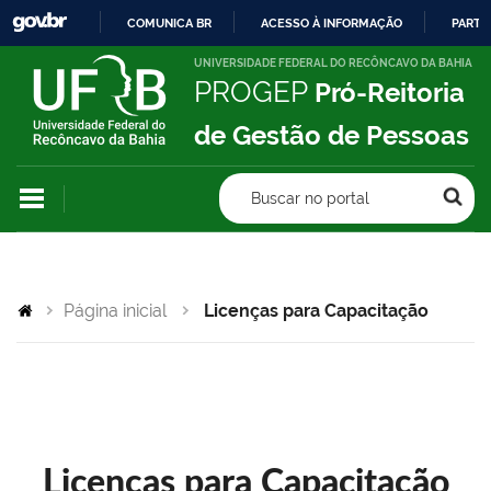
COMUNICA BR
ACESSO À INFORMAÇÃO
PARTI
IR
UNIVERSIDADE FEDERAL DO RECÔNCAVO DA BAHIA
PROGEP
Pró-Reitoria
PARA
O
de Gestão de Pessoas
CONTEÚDO
Buscar no portal
Página inicial
Licenças para Capacitação
Licenças para Capacitação