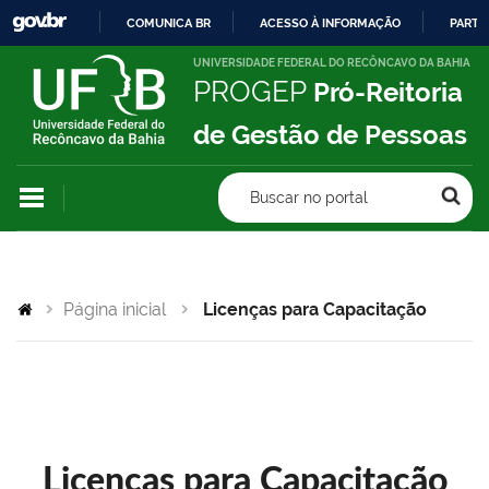
COMUNICA BR
ACESSO À INFORMAÇÃO
PARTI
IR
UNIVERSIDADE FEDERAL DO RECÔNCAVO DA BAHIA
PROGEP
Pró-Reitoria
PARA
O
de Gestão de Pessoas
CONTEÚDO
Buscar no portal
Página inicial
Licenças para Capacitação
Licenças para Capacitação