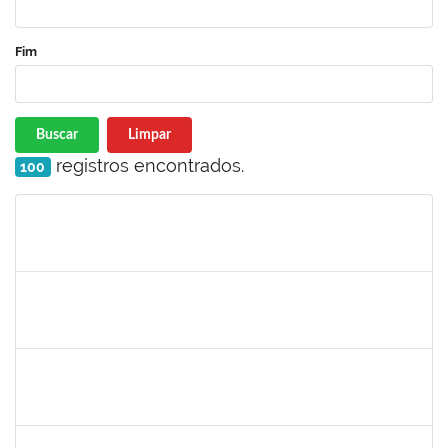
Fim
Buscar
Limpar
registros encontrados.
100
Matrícula
Nome
Cargo
Processo
Início
Fim
Status
1753055
RAFHAEL PEIXOTO TEIXEIRA
Técnico
3982759
11/12/2023
09/03/2024
Concluído
2072268
JANIA BETANIA ALVES DA SILVA
Docente
23007.00027334/2023-17
09/12/2023
13/12/2023
Concluído