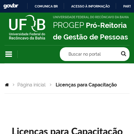
COMUNICA BR
ACESSO À INFORMAÇÃO
PARTI
IR
UNIVERSIDADE FEDERAL DO RECÔNCAVO DA BAHIA
PROGEP
Pró-Reitoria
PARA
O
de Gestão de Pessoas
CONTEÚDO
Buscar no portal
Página inicial
Licenças para Capacitação
Licenças para Capacitação