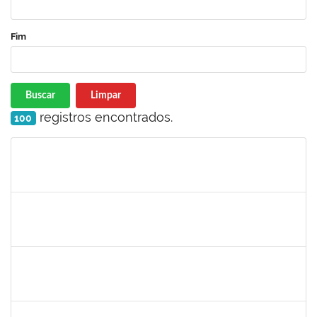
Fim
Buscar
Limpar
registros encontrados.
100
Matrícula
Nome
Cargo
Processo
Início
Fim
Status
1635765
URBANIR SANTANA RODRIGUES
Docente
23007.00022265/2023-13
21/11/2023
16/02/2024
Concluído
1489537
GEOVANA DA PAZ MONTEIRO
Docente
23007.00024088/2023-68
20/11/2023
20/12/2023
Concluído