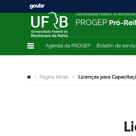
UNIVERSIDADE FEDERAL DO RECÔNCAV
PROGEP
Pró-Rei
Agenda da PROGEP
Boletim de servi
Página inicial
Licenças para Capacitaç
L