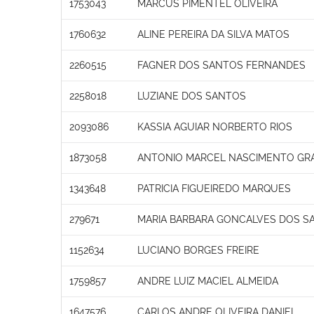
1753043
MARCUS PIMENTEL OLIVEIRA
1760632
ALINE PEREIRA DA SILVA MATOS
2260515
FAGNER DOS SANTOS FERNANDES
2258018
LUZIANE DOS SANTOS
2093086
KASSIA AGUIAR NORBERTO RIOS
1873058
ANTONIO MARCEL NASCIMENTO GR
1343648
PATRICIA FIGUEIREDO MARQUES
279671
MARIA BARBARA GONCALVES DOS SA
1152634
LUCIANO BORGES FREIRE
1759857
ANDRE LUIZ MACIEL ALMEIDA
1647576
CARLOS ANDRE OLIVEIRA DANIEL