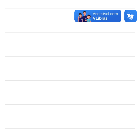
13/10/2022
11/11/2022
Concluído
1728965
THIAGO LUSTOZA ALEIXO
Técnico
23007.00023970/2022-56
13/10/2022
11/12/2022
Concluído
2265938
VICENTE REIS DE SOUZA FARIAS
Docente
23007.00015182/2022-70
05/10/2022
31/12/2022
Concluído
1730935
TIAGO FERNANDES DE ATHAYDE NOVAES
Técnico
23007.00019398/2022-19
03/10/2022
02/11/2022
Concluído
1821801
JAIANA DA SILVA SANTOS
Técnico
23007.00016673/2022-68
03/10/2022
31/10/2022
Concluído
1162621
WILLIAM OLIVEIRA SILVA SANTOS
Técnico
23007.00020641/2022-20
03/10/2022
30/12/2022
Concluído
2323921
ALINE BARBOSA DE OLIVEIRA