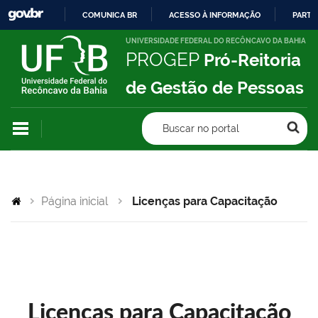
COMUNICA BR
ACESSO À INFORMAÇÃO
PARTI
IR
UNIVERSIDADE FEDERAL DO RECÔNCAVO DA BAHIA
PROGEP
Pró-Reitoria
PARA
O
de Gestão de Pessoas
CONTEÚDO
Buscar no portal
Página inicial
Licenças para Capacitação
Licenças para Capacitação