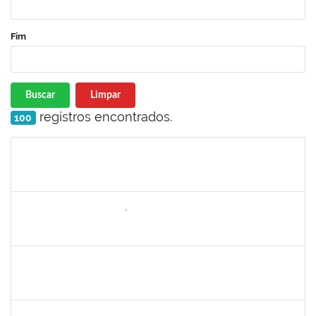
Fim
Buscar
Limpar
registros encontrados.
100
Matrícula
Nome
Cargo
Processo
Início
Fim
Status
2257754
DEISE SANTOS BONIFÁCIO
Técnico
23007.00000002/2023-05
06/03/2023
04/06/2023
Concluído
2663815
CLAUDIA TELLES GODOY
Técnico
23007.00000806/2023-25
06/03/2023
20/03/2023
Concluído