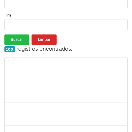
Fim
Buscar
Limpar
registros encontrados.
100
Matrícula
Nome
Cargo
Processo
Início
Fim
Status
1717557
TATIANA POLLIANA PINTO DE LIMA
Docente
23007.00016726/2025-83
01/10/2025
29/12/2025
Concluído
1980987
ANA VALECIA ARAUJO RIBEIRO BRISSOT
Docente
23007.00018319/2025-43
01/10/2025
03/11/2025
Concluído