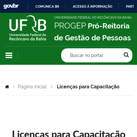
COMUNICA BR
ACESSO À INFORMAÇÃO
PARTI
IR
UNIVERSIDADE FEDERAL DO RECÔNCAVO DA BAHIA
PROGEP
Pró-Reitoria
PARA
O
de Gestão de Pessoas
CONTEÚDO
Buscar no portal
Página inicial
Licenças para Capacitação
Licenças para Capacitação