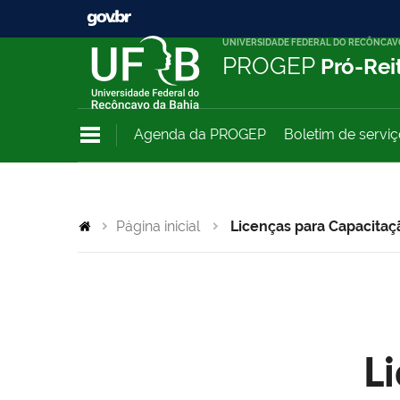
UNIVERSIDADE FEDERAL DO RECÔNCAV
PROGEP
Pró-Rei
Agenda da PROGEP
Boletim de servi
Página inicial
Licenças para Capacitaç
L