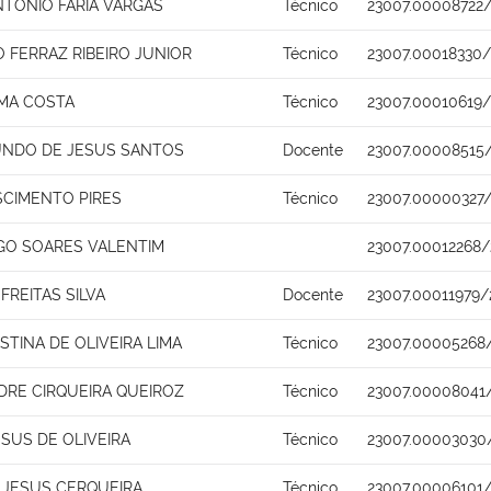
NTONIO FARIA VARGAS
Técnico
23007.00008722/
 FERRAZ RIBEIRO JUNIOR
Técnico
23007.00018330
IMA COSTA
Técnico
23007.00010619/
UNDO DE JESUS SANTOS
Docente
23007.00008515
SCIMENTO PIRES
Técnico
23007.00000327/
GO SOARES VALENTIM
23007.00012268/
FREITAS SILVA
Docente
23007.00011979/
STINA DE OLIVEIRA LIMA
Técnico
23007.00005268
DRE CIRQUEIRA QUEIROZ
Técnico
23007.00008041
SUS DE OLIVEIRA
Técnico
23007.00003030
 JESUS CERQUEIRA
Técnico
23007.00006101/