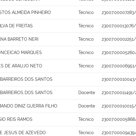
STOS ALMEIDA PINHEIRO
Técnico
23007.00007283/
LVA DE FREITAS
Técnico
23007.00013076/
ANA BARRETO NERI
Técnico
23007.00002251
ONCEICAO MARQUES
Técnico
23007.00005260
ES DE ARAUJO NETO
Técnico
23007.00006951/
 BARREIROS DOS SANTOS
23007.00010043
 BARREIROS DOS SANTOS
Docente
23007.00011491/
MANDO DINIZ GUERRA FILHO
Docente
23007.00010015
SIO REIS RAMOS
Técnico
23007.00005868
E JESUS DE AZEVEDO
Técnico
23007.00009439