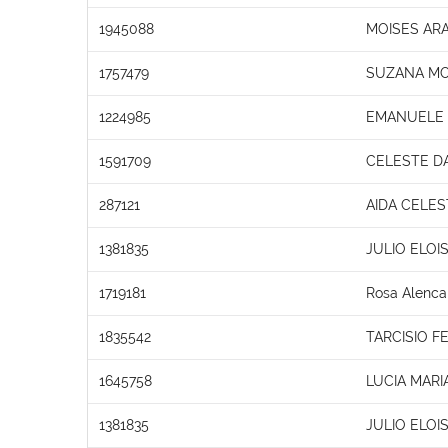
1945088
MOISES AR
1757479
SUZANA MO
1224985
EMANUELE O
1591709
CELESTE DA
287121
AIDA CELES
1381835
JULIO ELOI
1719181
Rosa Alenca
1835542
TARCISIO 
1645758
LUCIA MARI
1381835
JULIO ELOI