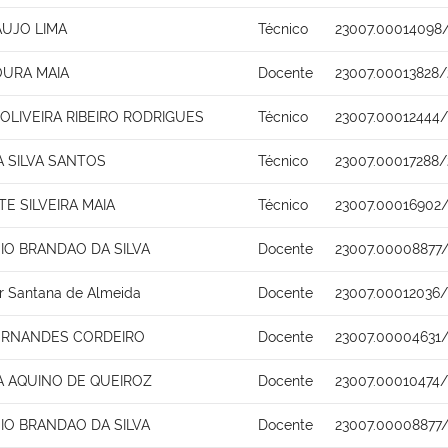
AUJO LIMA
Técnico
23007.00014098
URA MAIA
Docente
23007.00013828
LIVEIRA RIBEIRO RODRIGUES
Técnico
23007.00012444/
 SILVA SANTOS
Técnico
23007.00017288/
TE SILVEIRA MAIA
Técnico
23007.00016902
SIO BRANDAO DA SILVA
Docente
23007.00008877/
r Santana de Almeida
Docente
23007.00012036/
FERNANDES CORDEIRO
Docente
23007.00004631
A AQUINO DE QUEIROZ
Docente
23007.00010474/
SIO BRANDAO DA SILVA
Docente
23007.00008877/