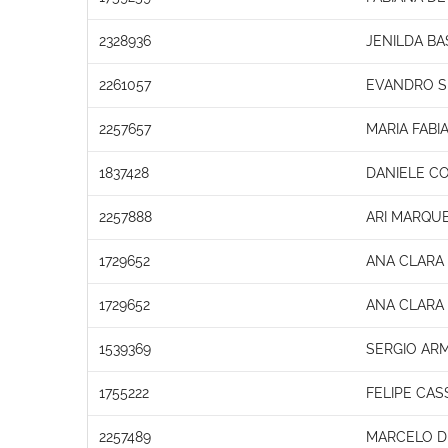
2328936
JENILDA BA
2261057
EVANDRO SI
2257657
MARIA FABI
1837428
DANIELE C
2257888
ARI MARQU
1729652
ANA CLARA
1729652
ANA CLARA
1539369
SERGIO AR
1755222
FELIPE CAS
2257489
MARCELO D