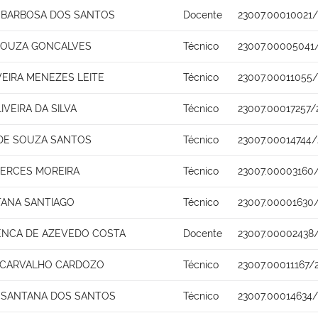
 BARBOSA DOS SANTOS
Docente
23007.00010021/
SOUZA GONCALVES
Técnico
23007.00005041
VEIRA MENEZES LEITE
Técnico
23007.00011055/
IVEIRA DA SILVA
Técnico
23007.00017257/
 DE SOUZA SANTOS
Técnico
23007.00014744/
MERCES MOREIRA
Técnico
23007.00003160
TANA SANTIAGO
Técnico
23007.00001630
ENCA DE AZEVEDO COSTA
Docente
23007.00002438
 CARVALHO CARDOZO
Técnico
23007.00011167/
 SANTANA DOS SANTOS
Técnico
23007.00014634/