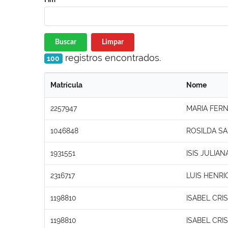
Buscar
Limpar
registros encontrados.
100
Matrícula
Nome
2257947
MARIA FER
1046848
ROSILDA S
1931551
ISIS JULIA
2316717
LUIS HENR
1198810
ISABEL CRI
1198810
ISABEL CRI