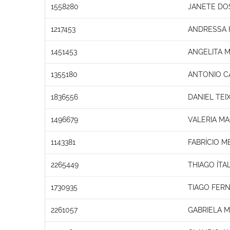
1558280
JANETE DO
1217453
ANDRESSA 
1451453
ANGELITA 
1355180
ANTONIO C
1836556
DANIEL TEI
1496679
VALERIA M
1143381
FABRÍCIO 
2265449
THIAGO ÍTA
1730935
TIAGO FER
2261057
GABRIELA M