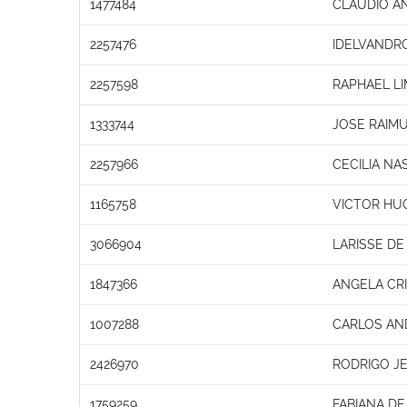
1477484
CLAUDIO A
2257476
IDELVANDRO
2257598
RAPHAEL L
1333744
JOSE RAIM
2257966
CECILIA NA
1165758
VICTOR HU
3066904
LARISSE DE 
1847366
ANGELA CRI
1007288
CARLOS AN
2426970
RODRIGO JE
1759259
FABIANA DE