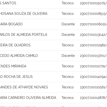
S SANTOS
Técnico
23007.00015075
HOSANA SOUZA DE OLIVEIRA
Técnico
23007.00008513
MARIA BOGADO
Docente
23007.00006022/
ARLOS DE ALMEIDA PORTELA
Docente
23007.00013042/
XEIRA DE QUADROS
Técnico
23007.00002962
ACEDO ALMEIDA CAMILO
Docente
23007.00013701/
MENDES MIRANDA
Técnico
23007.00010774/
LO ROCHA DE JESUS
Técnico
23007.00014094
NANDES DE ATHAYDE NOVAES
Técnico
23007.00010561
ARIA CARNEIRO OLIVEIRA ALMEIDA
Técnico
23007.00012878/