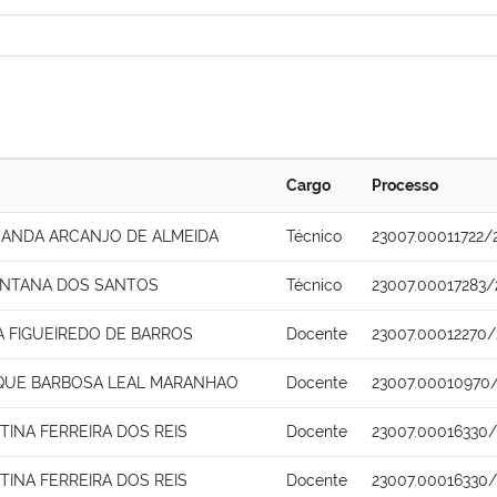
Cargo
Processo
NANDA ARCANJO DE ALMEIDA
Técnico
23007.00011722/
ANTANA DOS SANTOS
Técnico
23007.00017283/
NA FIGUEIREDO DE BARROS
Docente
23007.00012270/
IQUE BARBOSA LEAL MARANHAO
Docente
23007.00010970
STINA FERREIRA DOS REIS
Docente
23007.00016330
STINA FERREIRA DOS REIS
Docente
23007.00016330