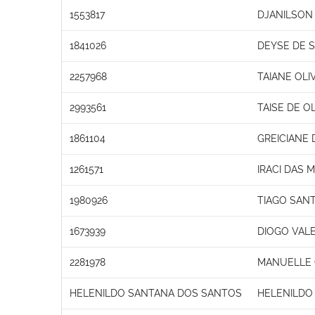
1553817
DJANILSON
1841026
DEYSE DE 
2257968
TAIANE OLI
2993561
TAISE DE OL
1861104
GREICIANE
1261571
IRACI DAS 
1980926
TIAGO SAN
1673939
DIOGO VAL
2281978
MANUELLE
HELENILDO SANTANA DOS SANTOS
HELENILDO