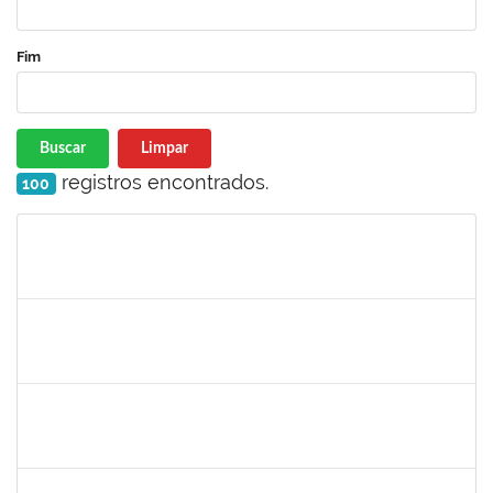
Fim
Buscar
Limpar
registros encontrados.
100
Matrícula
Nome
Cargo
Processo
Início
Fim
Status
1716012
Antonio Pedro Moura de Oliveira
Docente
23007.00006625/2019-64
01/10/2019
31/12/2019
Concluído
1978502
Fábio Andrade Gomes
Técnico
23007.00014365/2019-22
23/09/2019
21/12/2019
Concluído