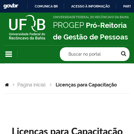
COMUNICA BR
ACESSO À INFORMAÇÃO
PARTI
IR
UNIVERSIDADE FEDERAL DO RECÔNCAVO DA BAHIA
PROGEP
Pró-Reitoria
PARA
O
de Gestão de Pessoas
CONTEÚDO
Buscar no portal
Página inicial
Licenças para Capacitação
Licenças para Capacitação