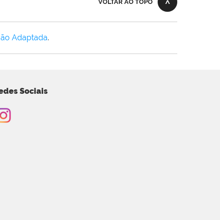
VOLTAR AO TOPO
Não Adaptada
.
edes Sociais