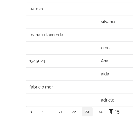
patrcia
silvania
mariana laxcerda
eron
1345024
Ana
aida
fabricio mor
adriele
15
1
...
71
72
73
74