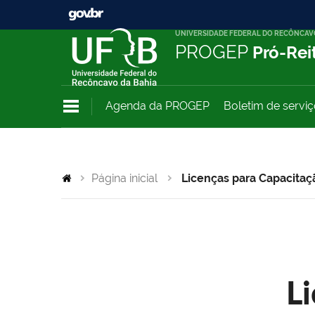
UNIVERSIDADE FEDERAL DO RECÔNCAV
PROGEP
Pró-Rei
Agenda da PROGEP
Boletim de servi
Página inicial
Licenças para Capacitaç
L