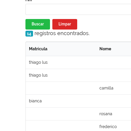
Buscar
Limpar
registros encontrados.
14
Matrícula
Nome
thiago lus
thiago lus
camilla
bianca
rosana
frederico