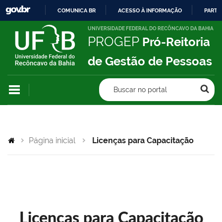
COMUNICA BR
ACESSO À INFORMAÇÃO
PARTI
IR
UNIVERSIDADE FEDERAL DO RECÔNCAVO DA BAHIA
PROGEP
Pró-Reitoria
PARA
O
de Gestão de Pessoas
CONTEÚDO
Buscar no portal
Página inicial
Licenças para Capacitação
Licenças para Capacitação