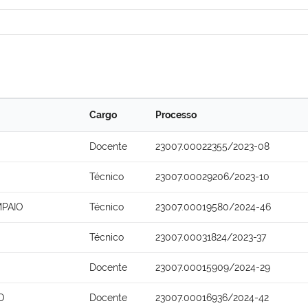
Cargo
Processo
Docente
23007.00022355/2023-08
Técnico
23007.00029206/2023-10
MPAIO
Técnico
23007.00019580/2024-46
Técnico
23007.00031824/2023-37
Docente
23007.00015909/2024-29
O
Docente
23007.00016936/2024-42