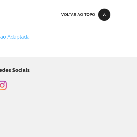
VOLTAR AO TOPO
Não Adaptada
.
edes Sociais